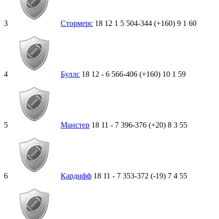
3
Стормерс
18
12
1
5
504-344 (+160)
9
1
60
4
Буллс
18
12
-
6
566-406 (+160)
10
1
59
5
Манстер
18
11
-
7
396-376 (+20)
8
3
55
6
Кардифф
18
11
-
7
353-372 (-19)
7
4
55