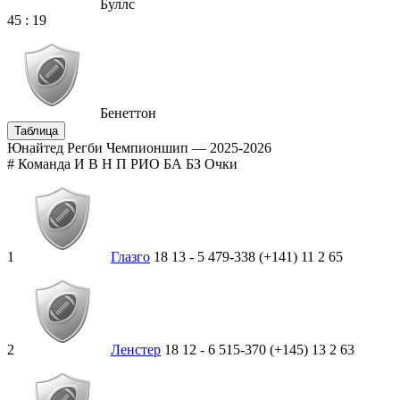
Буллс
45
:
19
Бенеттон
Таблица
Юнайтед Регби Чемпионшип — 2025-2026
#
Команда
И
В
Н
П
РИО
БА
БЗ
Очки
1
Глазго
18
13
-
5
479-338 (+141)
11
2
65
2
Ленстер
18
12
-
6
515-370 (+145)
13
2
63