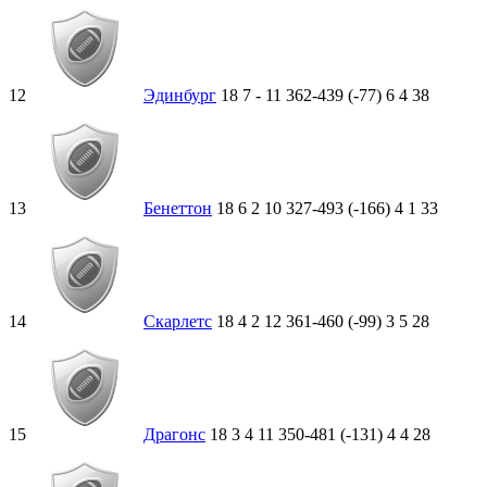
12
Эдинбург
18
7
-
11
362-439 (-77)
6
4
38
13
Бенеттон
18
6
2
10
327-493 (-166)
4
1
33
14
Скарлетс
18
4
2
12
361-460 (-99)
3
5
28
15
Драгонс
18
3
4
11
350-481 (-131)
4
4
28