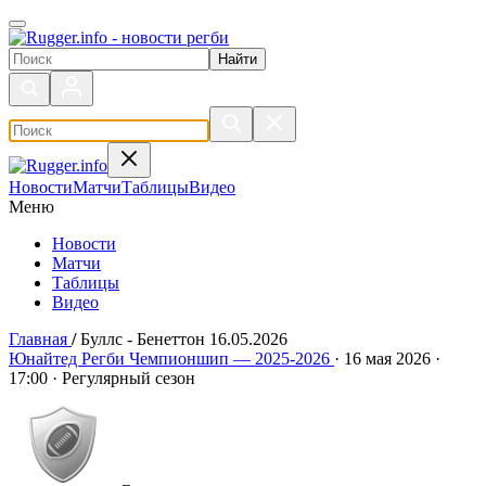
Поиск по сайту
Новости
Матчи
Таблицы
Видео
Меню
Новости
Матчи
Таблицы
Видео
Главная
/
Буллс - Бенеттон 16.05.2026
Буллс - Бенеттон 16.05.2026
Юнайтед Регби Чемпионшип — 2025-2026
·
16 мая 2026
·
17:00
·
Регулярный сезон