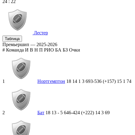
24
:
22
Лестер
Таблица
Премьершип — 2025-2026
#
Команда
И
В
Н
П
РИО
БА
БЗ
Очки
1
Нортгемптон
18
14
1
3
693-536 (+157)
15
1
74
2
Бат
18
13
-
5
646-424 (+222)
14
3
69