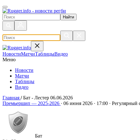
Поиск по сайту
Новости
Матчи
Таблицы
Видео
Меню
Новости
Матчи
Таблицы
Видео
Главная
/
Бат - Лестер 06.06.2026
Бат - Лестер 06.06.2026
Премьершип — 2025-2026
·
06 июня 2026
·
17:00
·
Регулярный 
Бат