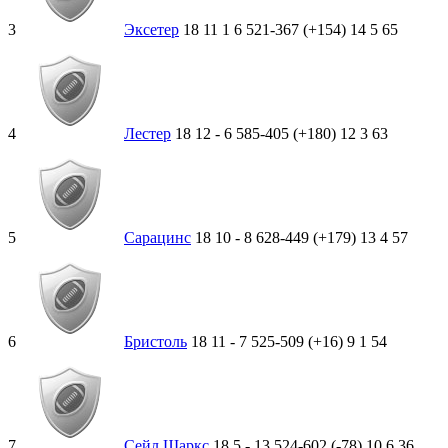
3
Эксетер
18
11
1
6
521-367 (+154)
14
5
65
4
Лестер
18
12
-
6
585-405 (+180)
12
3
63
5
Сарацинс
18
10
-
8
628-449 (+179)
13
4
57
6
Бристоль
18
11
-
7
525-509 (+16)
9
1
54
7
Сейл Шаркс
18
5
-
13
524-602 (-78)
10
6
36