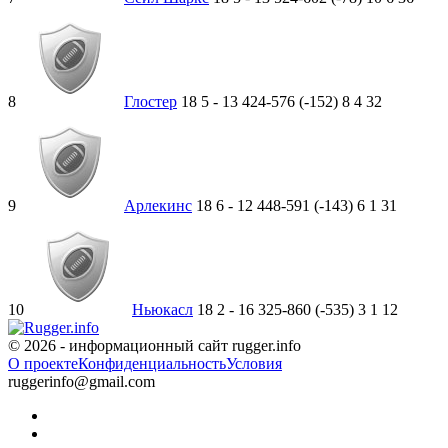
8
Глостер
18
5
-
13
424-576 (-152)
8
4
32
9
Арлекинс
18
6
-
12
448-591 (-143)
6
1
31
10
Ньюкасл
18
2
-
16
325-860 (-535)
3
1
12
© 2026 - информационный сайт rugger.info
О проекте
Конфиденциальность
Условия
ruggerinfo@gmail.com