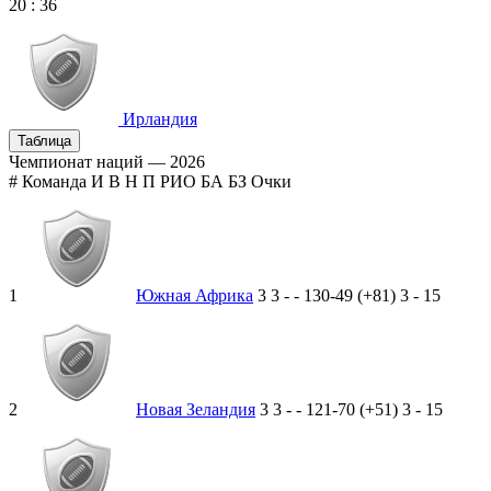
20
:
36
Ирландия
Таблица
Чемпионат наций — 2026
#
Команда
И
В
Н
П
РИО
БА
БЗ
Очки
1
Южная Африка
3
3
-
-
130-49 (+81)
3
-
15
2
Новая Зеландия
3
3
-
-
121-70 (+51)
3
-
15