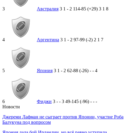
3
Австралия
3
1
-
2
114-85 (+29)
3
1
8
4
Аргентина
3
1
-
2
97-99 (-2)
2
1
7
5
Япония
3
1
-
2
62-88 (-26)
-
-
4
6
Фиджи
3
-
-
3
49-145 (-96)
-
-
-
Новости
Джереми Лафман не сыграет против Японии, участие Роба
Балукуна под вопросом
Япония дала бой Ирландии, но всё равно уступила