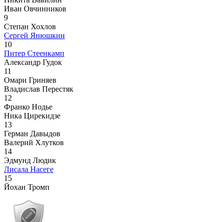
Иван Овчинников
9
Степан Хохлов
Сергей Янюшкин
10
Питер Стеенкамп
Александр Гудок
11
Омари Гриняев
Владислав Перестяк
12
Франко Нодье
Ника Цирекидзе
13
Герман Давыдов
Валерий Хлутков
14
Эдмунд Людик
Лисала Насеге
15
Йохан Тромп