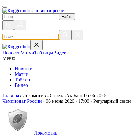
Поиск по сайту
Новости
Матчи
Таблицы
Видео
Меню
Новости
Матчи
Таблицы
Видео
Главная
/
Локомотив - Стрела-Ак Барс 06.06.2026
Локомотив - Стрела-Ак Барс 0
Чемпионат России
·
06 июня 2026
·
17:00
·
Регулярный сезон
Локомотив