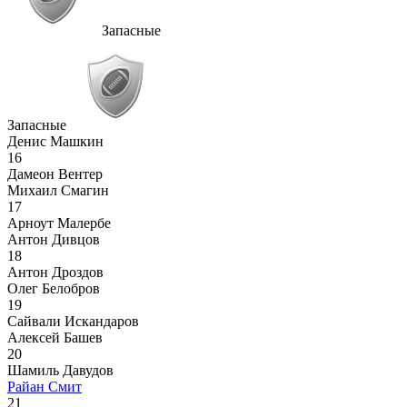
Запасные
Запасные
Денис Машкин
16
Дамеон Вентер
Михаил Смагин
17
Арноут Малербе
Антон Дивцов
18
Антон Дроздов
Олег Белобров
19
Сайвали Искандаров
Алексей Башев
20
Шамиль Давудов
Райан Смит
21