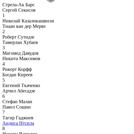
Стрела-Ак Барс
Сергей Секисов
1
Николай Казаликашвили
Тиаан ван дер Мерве
2
Роберт Сутидзе
Тамерлан Хубаев
3
Магомед Давудов
Никита Максимов
4
Рикерт Корфф
Богдан Киреев
5
Евгений Ткаченко
Арчил Абесадзе
6
Стефан Малан
Павел Сошин
7
Тагир Гаджиев
Андиса Нтсила
8
Никита Вавилин