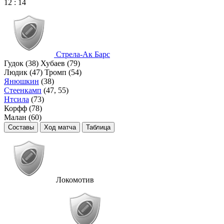
12
:
14
Стрела-Ак Барс
Гудок (38)
Хубаев (79)
Людик (47)
Тромп (54)
Янюшкин
(38)
Стеенкамп
(47, 55)
Нтсила
(73)
Корфф (78)
Малан (60)
Составы
Ход матча
Таблица
Локомотив