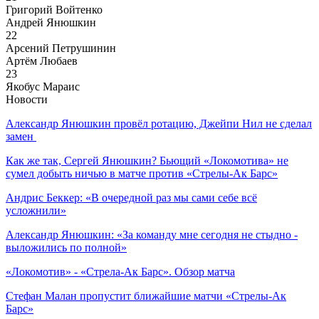
Григорий Войтенко
Андрей Янюшкин
22
Арсений Петрушинин
Артём Любаев
23
Якобус Мараис
Новости
Александр Янюшкин провёл ротацию, Джейпи Нил не сделал
замен
Как же так, Сергей Янюшкин? Бьющий «Локомотива» не
сумел добыть ничью в матче против «Стрелы-Ак Барс»
Андрис Беккер: «В очередной раз мы сами себе всё
усложнили»
Александр Янюшкин: «За команду мне сегодня не стыдно -
выложились по полной»
«Локомотив» - «Стрела-Ак Барс». Обзор матча
Стефан Малан пропустит ближайшие матчи «Стрелы-Ак
Барс»