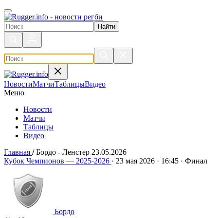
Поиск по сайту
Новости
Матчи
Таблицы
Видео
Меню
Новости
Матчи
Таблицы
Видео
Главная
/
Бордо - Ленстер 23.05.2026
Бордо - Ленстер 23.05.2026
Кубок Чемпионов — 2025-2026
·
23 мая 2026
·
16:45
·
Финал
Бордо