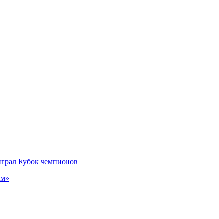
играл Кубок чемпионов
ом»