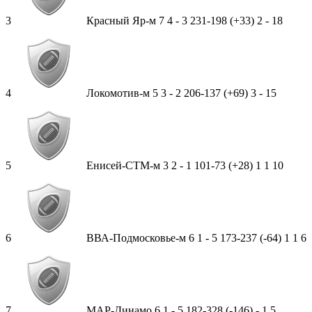
3
Красный Яр-м
7
4
-
3
231-198 (+33)
2
-
18
4
Локомотив-м
5
3
-
2
206-137 (+69)
3
-
15
5
Енисей-СТМ-м
3
2
-
1
101-73 (+28)
1
1
10
6
ВВА-Подмосковье-м
6
1
-
5
173-237 (-64)
1
1
6
7
МАР-Динамо
6
1
-
5
182-328 (-146)
-
1
5