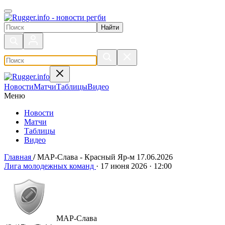
Поиск по сайту
Новости
Матчи
Таблицы
Видео
Меню
Новости
Матчи
Таблицы
Видео
Главная
/
МАР-Слава - Красный Яр-м 17.06.2026
МАР-Слава - Красный Яр-м 17
Лига молодежных команд
·
17 июня 2026
·
12:00
МАР-Слава