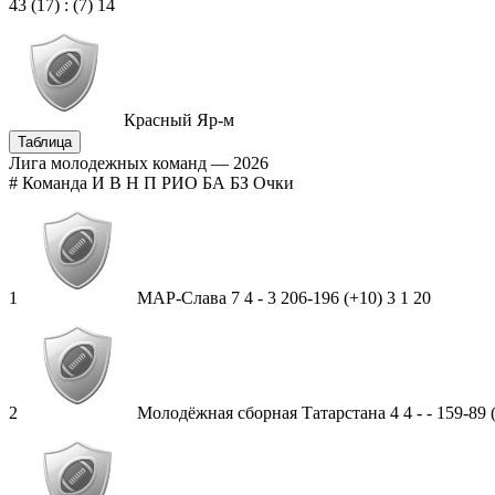
43
(17)
:
(7)
14
Красный Яр-м
Таблица
Лига молодежных команд — 2026
#
Команда
И
В
Н
П
РИО
БА
БЗ
Очки
1
МАР-Слава
7
4
-
3
206-196 (+10)
3
1
20
2
Молодёжная сборная Татарстана
4
4
-
-
159-89 