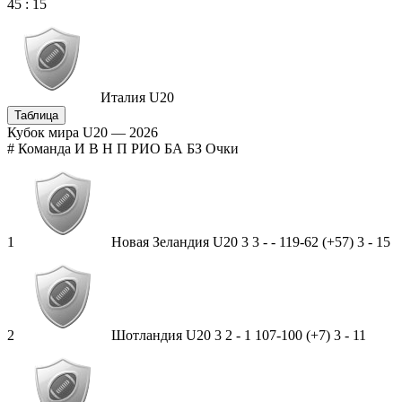
45
:
15
Италия U20
Таблица
Кубок мира U20 — 2026
#
Команда
И
В
Н
П
РИО
БА
БЗ
Очки
1
Новая Зеландия U20
3
3
-
-
119-62 (+57)
3
-
15
2
Шотландия U20
3
2
-
1
107-100 (+7)
3
-
11