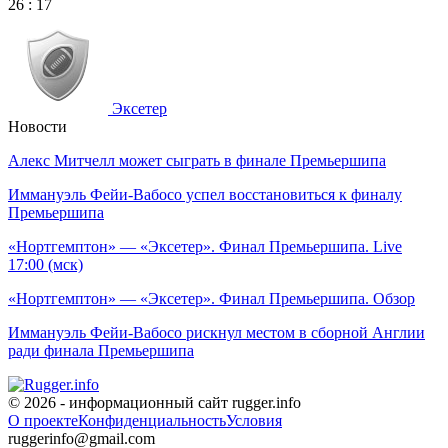
26
:
17
Эксетер
Новости
Алекс Митчелл может сыграть в финале Премьершипа
Иммануэль Фейи-Вабосо успел восстановиться к финалу
Премьершипа
«Нортгемптон» — «Эксетер». Финал Премьершипа. Live
17:00 (мск)
«Нортгемптон» — «Эксетер». Финал Премьершипа. Обзор
Иммануэль Фейи-Вабосо рискнул местом в сборной Англии
ради финала Премьершипа
© 2026 - информационный сайт rugger.info
О проекте
Конфиденциальность
Условия
ruggerinfo@gmail.com