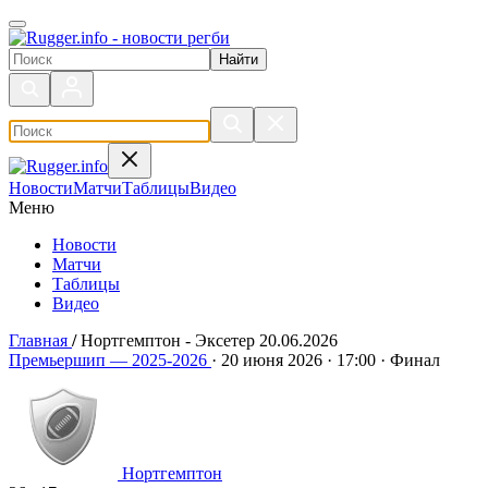
Поиск по сайту
Новости
Матчи
Таблицы
Видео
Меню
Новости
Матчи
Таблицы
Видео
Главная
/
Нортгемптон - Эксетер 20.06.2026
Нортгемптон - Эксетер 20.06.
Премьершип — 2025-2026
·
20 июня 2026
·
17:00
·
Финал
Нортгемптон