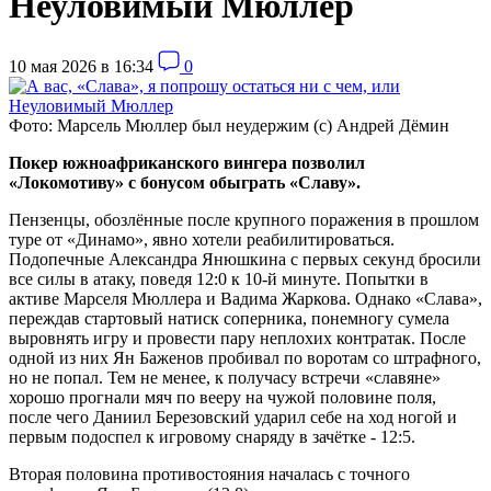
Неуловимый Мюллер
10 мая 2026 в 16:34
0
Фото: Марсель Мюллер был неудержим (с) Андрей Дёмин
Покер южноафриканского вингера позволил
«Локомотиву» с бонусом обыграть «Славу».
Пензенцы, обозлённые после крупного поражения в прошлом
туре от «Динамо», явно хотели реабилитироваться.
Подопечные Александра Янюшкина с первых секунд бросили
все силы в атаку, поведя 12:0 к 10-й минуте. Попытки в
активе Марселя Мюллера и Вадима Жаркова. Однако «Слава»,
переждав стартовый натиск соперника, понемногу сумела
выровнять игру и провести пару неплохих контратак. После
одной из них Ян Баженов пробивал по воротам со штрафного,
но не попал. Тем не менее, к получасу встречи «славяне»
хорошо прогнали мяч по вееру на чужой половине поля,
после чего Даниил Березовский ударил себе на ход ногой и
первым подоспел к игровому снаряду в зачётке - 12:5.
Вторая половина противостояния началась с точного