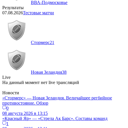
ВВА-Подмосковье
Результаты
07.08.2026
Тестовые матчи
Стормерс
21
Новая Зеландия
38
Live
На данный момент нет live трансляций
Новости
«Стормерс» — Новая Зеландия. Величайшее регбийное
противостояние. Обзор
0
08 августа 2026 в 13:15
«Красный Яр» — «Стрела Ак Барс». Составы команд
1