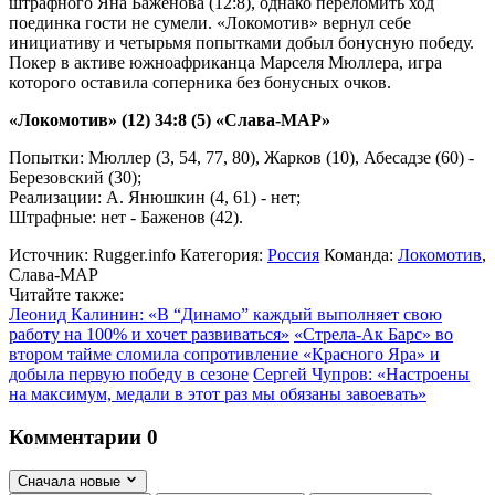
штрафного Яна Баженова (12:8), однако переломить ход
поединка гости не сумели. «Локомотив» вернул себе
инициативу и четырьмя попытками добыл бонусную победу.
Покер в активе южноафриканца Марселя Мюллера, игра
которого оставила соперника без бонусных очков.
«Локомотив» (12) 34:8 (5) «Слава-МАР»
Попытки: Мюллер (3, 54, 77, 80), Жарков (10), Абесадзе (60) -
Березовский (30);
Реализации: А. Янюшкин (4, 61) - нет;
Штрафные: нет - Баженов (42).
Источник:
Rugger.info
Категория:
Россия
Команда:
Локомотив
,
Слава-МАР
Читайте также:
Леонид Калинин: «В “Динамо” каждый выполняет свою
работу на 100% и хочет развиваться»
«Стрела-Ак Барс» во
втором тайме сломила сопротивление «Красного Яра» и
добыла первую победу в сезоне
Сергей Чупров: «Настроены
на максимум, медали в этот раз мы обязаны завоевать»
Комментарии
0
Сначала новые