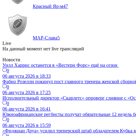
Красный Яр-м
47
МАР-Слава
5
Live
На данный момент нет live трансляций
Новости
Уилл Харрис останется в «Вестерн Форс» ещё на сезон
0
06 августа 2026 в 18:33
Фабио Розелли покинул пост главного тренера женской сборно
0
06 августа 2026 в 17:25
Исполнительный директор «Скарлетс» опроверг слияние с «Осп
0
06 августа 2026 в 16:41
Южноафриканские регбисты получат обязательные 12 недель б
0
06 августа 2026 в 15:59
«Фиджиан Друа» усилил тренерский штаб обладателем Кубка 