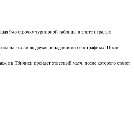
шая 9-ю строчку турнирной таблицы в элите играла с
етила на это лишь двумя попаданиями со штрафных. После
у.
кж е в Тбилиси пройдет ответный матч, после которого станет