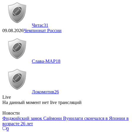
Читас
31
09.08.2026
Чемпионат России
Слава-МАР
18
Локомотив
26
Live
На данный момент нет live трансляций
Новости
Фиджийский замок Саймони Вунилаги скончался в Японии в
возрасте 26 лет
0