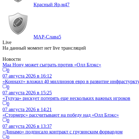
Красный Яр-м
47
МАР-Слава
5
Live
На данный момент нет live трансляций
Новости
Маа Нону может сыграть против «Олл Блэкс»
0
07 августа 2026 в 16:12
«Коннахт» вложил 40 миллионов евро в развитие инфрастуркт
0
07 августа 2026 в 15:25
«Тулуза» рискует потерять еще нескольких важных игроков
0
07 августа 2026 в 14:21
«Стормерс» рассчитывают на победу над «Олл Блэкс»
0
07 августа 2026 в 13:37
«Динамо» подписало контракт с грузинским форвардом
0