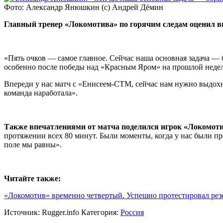
Фото: Александр Янюшкин (с) Андрей Дёмин
Главный тренер «Локомотива» по горячим следам оценил в
«Пять очков — самое главное. Сейчас наша основная задача — б
особенно после победы над «Красным Яром» на прошлой недел
Впереди у нас матч с «Енисеем-СТМ, сейчас нам нужно выдохну
команда наработала».
Также впечатлениями от матча поделился игрок «Локомот
протяжении всех 80 минут. Были моменты, когда у нас были пр
поле мы равны».
Читайте также:
«Локомотив» временно четвертый. Успешно протестировал рез
Источник:
Rugger.info
Категория:
Россия