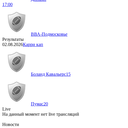
17:00
ВВА-Подмосковье
Результаты
02.08.2026
Карри кап
Боланд Кавальерс
15
Пумас
20
Live
На данный момент нет live трансляций
Новости