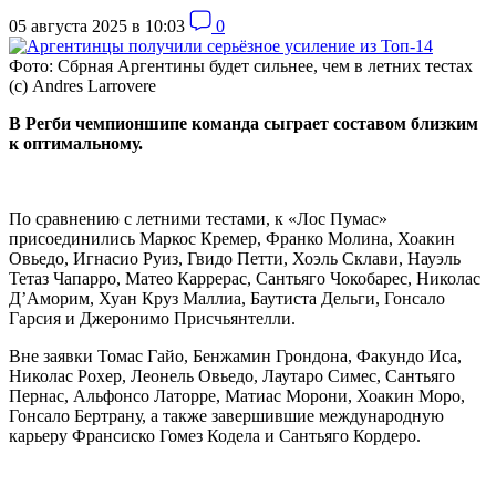
05 августа 2025 в 10:03
0
Фото: Сбрная Аргентины будет сильнее, чем в летних тестах
(c) Andres Larrovere
В Регби чемпионшипе команда сыграет составом близким
к оптимальному.
По сравнению с летними тестами, к
«Лос Пумас»
присоединились
Маркос Кремер,
Франко Молина,
Хоакин
Овьедо, Игнасио Руиз,
Гвидо Петти
, Хоэль Склави, Науэль
Тетаз Чапарро,
Матео Каррерас,
Сантьяго Чокобарес, Николас
Д’Аморим, Хуан Круз Маллиа
, Баутиста Дельги
, Гонсало
Гарсия и
Джеронимо Присчьянтелли.
Вне заявки
Томас Гайо, Бенжамин Грондона, Факундо Иса,
Николас Рохер, Леонель Овьедо, Лаутаро Симес, Сантьяго
Пернас, Альфонсо Латорре, Матиас Морони, Хоакин Моро,
Гонсало Бертрану, а также завершившие международную
карьеру Франсиско Гомез Кодела и Сантьяго Кордеро.