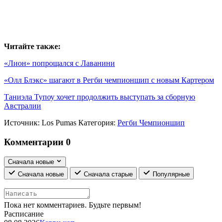
Читайте также:
«Лион» попрощался с Лаванини
«Олл Блэкс» шагают в Регби чемпионшип с новым Картером
Таниэла Тупоу хочет продолжить выступать за сборную
Австралии
Источник:
Los Pumas
Категория:
Регби Чемпионшип
Комментарии
0
Сначала новые
Сначала новые
Сначала старые
Популярные
Пока нет комментариев. Будьте первым!
Расписание