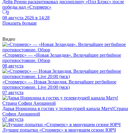
Дейв Ренни раскритиковал дисциплину «Олл Блэкс» после
победы над «Стормерс»
0
08 августа 2026 в 14:28
Показать больше
Видео
«Стормерс» — «Новая Зеландия». Величайшее регбийное
противостояние. Обзор
08 августа
«Стормерс» — Новая Зеландия. Величайшее регбийное
противостояние. Live 20:00 (мск)
07 августа
Дарья Норицина в гостях у телеведущей канала Матч!Страна
Софии Аношиной
07 августа
Лучшие попытки «Стормерс» в минувшем сезоне ЮРЧ