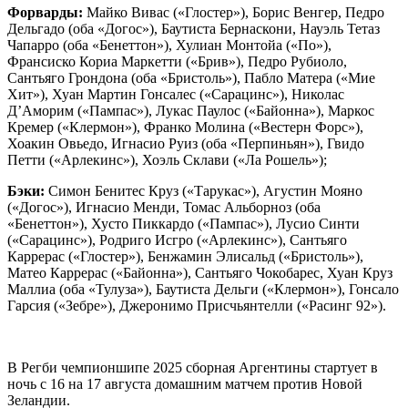
Форварды:
Майко Вивас («Глостер»), Борис Венгер, Педро
Дельгадо (оба «Догос»), Баутиста Бернаскони, Науэль Тетаз
Чапарро (оба «Бенеттон»), Хулиан Монтойа («По»),
Франсиско Кориа Маркетти («Брив»), Педро Рубиоло,
Сантьяго Грондона (оба «Бристоль»), Пабло Матера («Мие
Хит»), Хуан Мартин Гонсалес («Сарацинс»), Николас
Д’Аморим («Пампас»), Лукас Паулос («Байонна»), Маркос
Кремер (
«Клермон»), Франко Молина (
«Вестерн Форс»),
Хоакин Овьедо, Игнасио Руиз (оба
«Перпиньян»), Гвидо
Петти (
«Арлекинс»), Хоэль Склави («Ла Рошель»);
Бэки:
Симон Бенитес Круз («Тарукас»), Агустин Мояно
(«Догос»), Игнасио Менди, Томас Альборноз (оба
«Бенеттон»), Хусто Пиккардо («Пампас»), Лусио Синти
(«Сарацинс»), Родриго Исгро («Арлекинс»), Сантьяго
Каррерас («Глостер»), Бенжамин Элисальд («Бристоль»),
Матео Каррерас (
«Байонна»), Сантьяго Чокобарес, Хуан Круз
Маллиа (оба
«Тулуза»), Баутиста Дельги (
«Клермон»), Гонсало
Гарсия («Зебре
»), Джеронимо Присчьянтелли (
«
Расинг 92
»).
В Регби чемпионшипе 2025 сборная Аргентины стартует в
ночь с 16 на 17 августа домашним матчем против Новой
Зеландии.