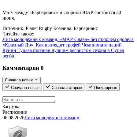
Матч между «Барбарианс» и сборной ЮАР состоится 20
июня.
Источник:
Planet Rugby
Команда:
Барбарианс
Читайте также:
Лига молодёжных команд. «МАР-Слава» без проблем одолела
«Красный Яр»
Как выглядит трофей Чемпионата наций
Куинн Тупаэа признан лучшим регбистом сезона в Супер
регби
Комментарии
0
Сначала новые
Сначала новые
Сначала старые
Популярные
Загрузка...
Расписание
06.08.2026
Лига молодежных команд