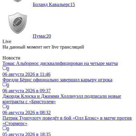
Боланд Кавальерс
15
Пумас
20
Live
На данный момент нет live трансляций
Новости
Томас Альборнос дисквалифицирован на четыре матча
0
06 августа 2026 в 11:46
Фредди Бёрнс официально завершил карьеру игрока
0
06 августа 2026 в 09:37
Джордж Клоска и Джимми Холлиуэлл подписали новые
контракты с «Бристолем»
0
06 августа 2026 в 08:32
Патрик Туипулоту поведёт в бой «Олл Блэкс» в матче против
«Стормерс»
0
05 августа 2026 в 18:35