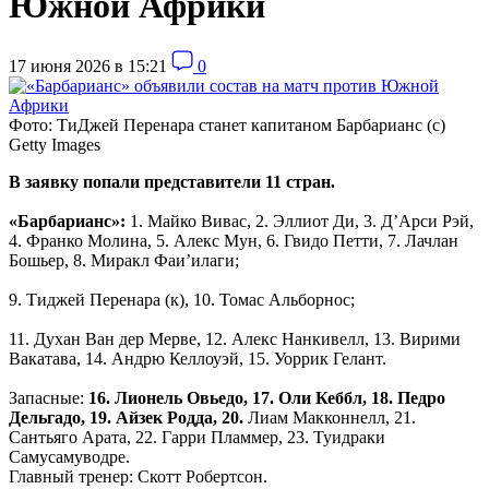
Южной Африки
17 июня 2026 в 15:21
0
Фото: ТиДжей Перенара станет капитаном Барбарианс (с)
Getty Images
В заявку попали представители 11 стран.
«Барбарианс»:
1. Майко Вивас, 2. Эллиот Ди, 3. Д’Арси Рэй,
4. Франко Молина, 5. Алекс Мун, 6. Гвидо Петти, 7. Лачлан
Бошьер, 8. Миракл Фаи’илаги;
9. Тиджей Перенара (к), 10. Томас Альборнос;
11. Духан Ван дер Мерве, 12. Алекс Нанкивелл, 13. Вирими
Вакатава, 14. Андрю Келлоуэй, 15. Уоррик Гелант.
Запасные:
16. Лионель Овьедо, 17. Оли Кеббл, 18. Педро
Дельгадо, 19. Айзек Родда, 20.
Лиам Макконнелл, 21.
Сантьяго Арата, 22. Гарри Пламмер, 23. Туидраки
Самусамуводре.
Главный тренер: Скотт Робертсон.