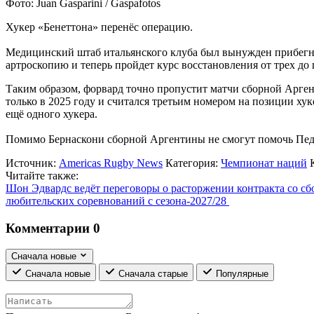
Фото: Juan Gasparini / Gaspafotos
Хукер «Бенеттона» перенёс операцию.
Медицинский штаб итальянского клуба был вынужден прибегнут
артроскопию и теперь пройдет курс восстановления от трех до
Таким образом, форвард точно пропустит матчи сборной Арген
только в 2025 году и считался третьим номером на позиции ху
ещё одного хукера.
Помимо Бернаскони сборной Аргентины не смогут помочь Педр
Источник:
Americas Rugby News
Категория:
Чемпионат наций
Читайте также:
Шон Эдвардс ведёт переговоры о расторжении контракта со 
любительских соревнований c сезона-2027/28
Комментарии
0
Сначала новые
Сначала новые
Сначала старые
Популярные