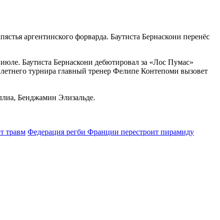
пястья аргентинского форварда. Баутиста Бернаскони перенёс
 июле. Баутиста Бернаскони дебютировал за «Лос Пумас»
ля летнего турнира главный тренер Фелипе Контепоми вызовет
ллиа, Бенджамин Элизальде.
т травм
Федерация регби Франции перестроит пирамиду