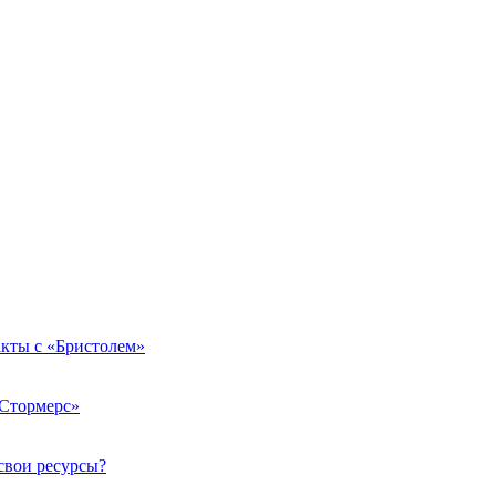
кты с «Бристолем»
«Стормерс»
свои ресурсы?