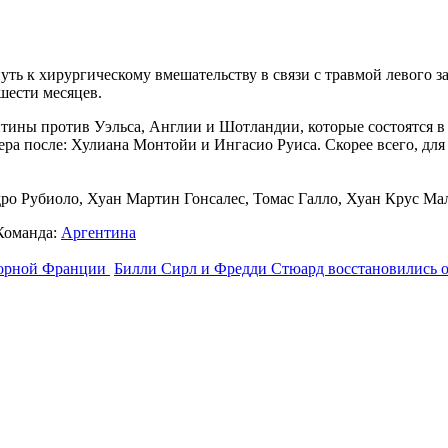
ь к хирургическому вмешательству в связи с травмой левого за
 шести месяцев.
тины против Уэльса, Англии и Шотландии, которые состоятся в
кера после: Хулиана Монтойи и Ингасио Руиса. Скорее всего, д
о Рубиоло, Хуан Мартин Гонсалес, Томас Галло, Хуан Крус Ма
Команда:
Аргентина
сборной Франции
Билли Сирл и Фредди Стюард восстановились о