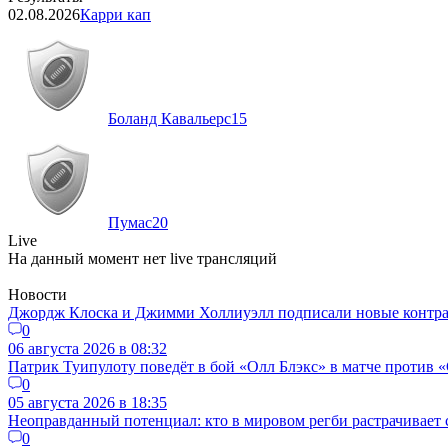
02.08.2026
Карри кап
Боланд Кавальерс
15
Пумас
20
Live
На данный момент нет live трансляций
Новости
Джордж Клоска и Джимми Холлиуэлл подписали новые контра
0
06 августа 2026 в 08:32
Патрик Туипулоту поведёт в бой «Олл Блэкс» в матче против 
0
05 августа 2026 в 18:35
Неоправданный потенциал: кто в мировом регби растрачивает 
0