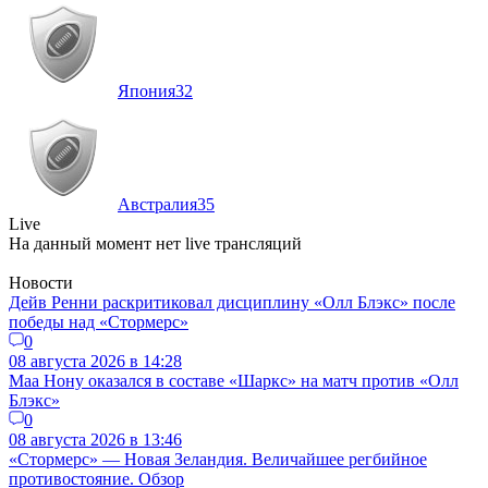
Япония
32
Австралия
35
Live
На данный момент нет live трансляций
Новости
Дейв Ренни раскритиковал дисциплину «Олл Блэкс» после
победы над «Стормерс»
0
08 августа 2026 в 14:28
Маа Нону оказался в составе «Шаркс» на матч против «Олл
Блэкс»
0
08 августа 2026 в 13:46
«Стормерс» — Новая Зеландия. Величайшее регбийное
противостояние. Обзор