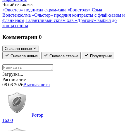
Читайте также:
«Эксетер» подписал скрам-хава «Бристоля» Сэма
Волстенхолма
«Ольстер» продлил контракты с флай-хавом и
фланкером
Талантливый скрам-хав «Драгонс» выбыл до
конца сезона
Комментарии
0
Сначала новые
Сначала новые
Сначала старые
Популярные
Загрузка...
Расписание
08.08.2026
Высшая лига
Ротор
16:00