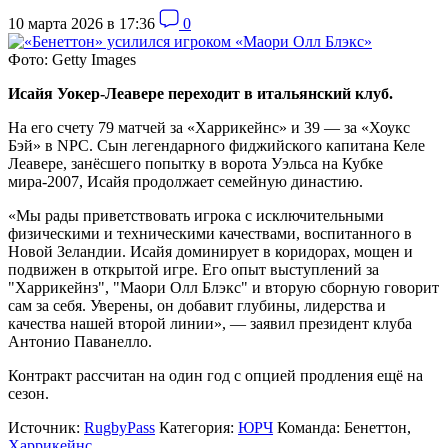
10 марта 2026 в 17:36
0
Фото: Getty Images
Исайя Уокер-Леавере переходит в итальянский клуб.
На его счету 79 матчей за «Харрикейнс» и 39 — за «Хоукс
Бэй» в NPC. Сын легендарного фиджийского капитана Келе
Леавере, занёсшего попытку в ворота Уэльса на Кубке
мира-2007, Исайя продолжает семейную династию.
«Мы рады приветствовать игрока с исключительными
физическими и техническими качествами, воспитанного в
Новой Зеландии. Исайя доминирует в коридорах, мощен и
подвижен в открытой игре. Его опыт выступлений за
"Харрикейнз", "Маори Олл Блэкс" и вторую сборную говорит
сам за себя. Уверены, он добавит глубины, лидерства и
качества нашей второй линии», — заявил президент клуба
Антонио Паванелло.
Контракт рассчитан на один год с опцией продления ещё на
сезон.
Источник:
RugbyPass
Категория:
ЮРЧ
Команда:
Бенеттон
,
Харрикейнс