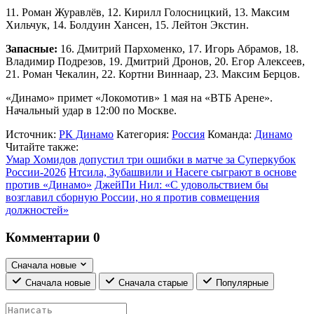
11. Роман Журавлёв, 12. Кирилл Голосницкий, 13. Максим
Хильчук, 14. Болдуин Хансен, 15. Лейтон Экстин.
Запасные:
16. Дмитрий Пархоменко, 17. Игорь Абрамов, 18.
Владимир Подрезов, 19. Дмитрий Дронов, 20. Егор Алексеев,
21. Роман Чекалин, 22. Кортни Виннаар, 23. Максим Берцов.
«Динамо» примет «Локомотив» 1 мая на «ВТБ Арене».
Начальный удар в 12:00 по Москве.
Источник:
РК Динамо
Категория:
Россия
Команда:
Динамо
Читайте также:
Умар Хомидов допустил три ошибки в матче за Суперкубок
России-2026
Нтсила, Зубашвили и Насеге сыграют в основе
против «Динамо»
ДжейПи Нил: «С удовольствием бы
возглавил сборную России, но я против совмещения
должностей»
Комментарии
0
Сначала новые
Сначала новые
Сначала старые
Популярные