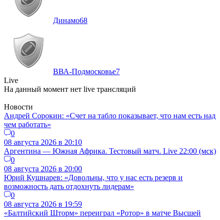
Динамо
68
ВВА-Подмосковье
7
Live
На данный момент нет live трансляций
Новости
Андрей Сорокин: «Счет на табло показывает, что нам есть над
чем работать»
0
08 августа 2026 в 20:10
Аргентина — Южная Африка. Тестовый матч. Live 22:00 (мск)
0
08 августа 2026 в 20:00
Юрий Кушнарев: «Довольны, что у нас есть резерв и
возможность дать отдохнуть лидерам»
0
08 августа 2026 в 19:59
«Балтийский Шторм» переиграл «Ротор» в матче Высшей