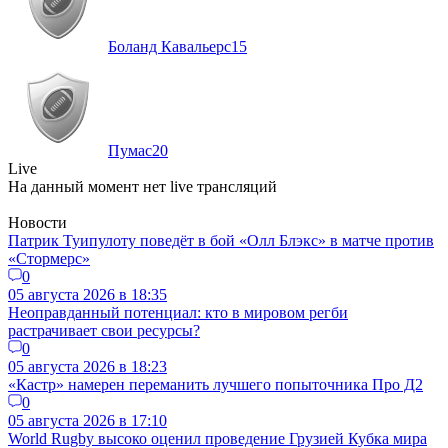
Боланд Кавальерс
15
Пумас
20
Live
На данный момент нет live трансляций
Новости
Патрик Туипулоту поведёт в бой «Олл Блэкс» в матче против
«Стормерс»
0
05 августа 2026 в 18:35
Неоправданный потенциал: кто в мировом регби
растрачивает свои ресурсы?
0
05 августа 2026 в 18:23
«Кастр» намерен переманить лучшего попыточника Про Д2
0
05 августа 2026 в 17:10
World Rugby высоко оценил проведение Грузией Кубка мира