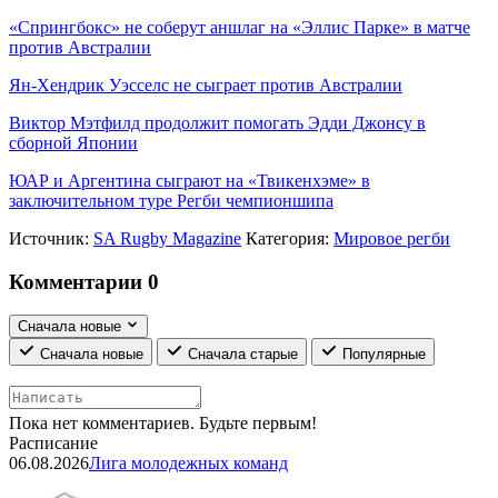
«Спрингбокс» не соберут аншлаг на «Эллис Парке» в матче
против Австралии
Ян-Хендрик Уэсселс не сыграет против Австралии
Виктор Мэтфилд продолжит помогать Эдди Джонсу в
сборной Японии
ЮАР и Аргентина сыграют на «Твикенхэме» в
заключительном туре Регби чемпионшипа
Источник:
SA Rugby Magazine
Категория:
Мировое регби
Комментарии
0
Сначала новые
Сначала новые
Сначала старые
Популярные
Пока нет комментариев. Будьте первым!
Расписание
06.08.2026
Лига молодежных команд