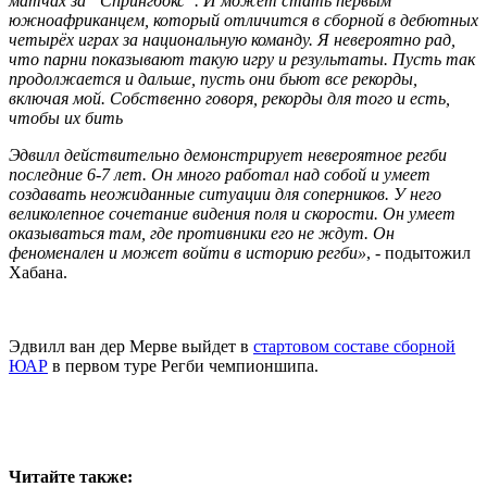
матчах за “Спрингбокс”. И может стать первым
южноафриканцем, который отличится в сборной в дебютных
четырёх играх за национальную команду. Я невероятно рад,
что парни показывают такую игру и результаты. Пусть так
продолжается и дальше, пусть они бьют все рекорды,
включая мой. Собственно говоря, рекорды для того и есть,
чтобы их бить
Эдвилл действительно демонстрирует невероятное регби
последние 6-7 лет. Он много работал над собой и умеет
создавать неожиданные ситуации для соперников. У него
великолепное сочетание видения поля и скорости. Он умеет
оказываться там, где противники его не ждут. Он
феноменален и может войти в историю регби»
, - подытожил
Хабана.
Эдвилл ван дер Мерве выйдет в
стартовом составе сборной
ЮАР
в первом туре Регби чемпионшипа.
Читайте также: