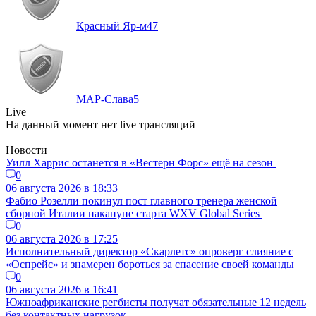
Красный Яр-м
47
МАР-Слава
5
Live
На данный момент нет live трансляций
Новости
Уилл Харрис останется в «Вестерн Форс» ещё на сезон
0
06 августа 2026 в 18:33
Фабио Розелли покинул пост главного тренера женской
сборной Италии накануне старта WXV Global Series
0
06 августа 2026 в 17:25
Исполнительный директор «Скарлетс» опроверг слияние с
«Оспрейс» и знамерен бороться за спасение своей команды
0
06 августа 2026 в 16:41
Южноафриканские регбисты получат обязательные 12 недель
без контактных нагрузок