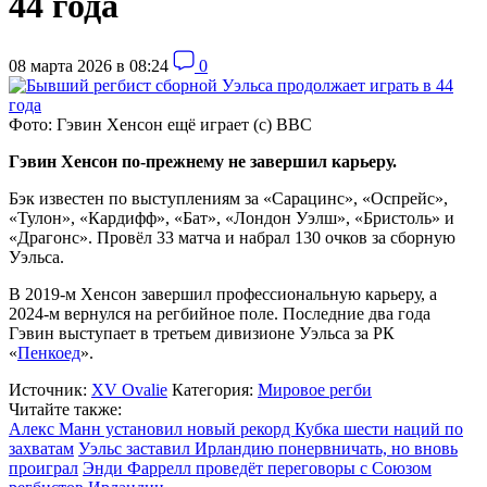
44 года
08 марта 2026 в 08:24
0
Фото: Гэвин Хенсон ещё играет (c) BBC
Гэвин Хенсон по-прежнему не завершил карьеру.
Бэк известен по выступлениям за «Сарацинс», «Оспрейс»,
«Тулон», «Кардифф», «Бат», «Лондон Уэлш», «Бристоль» и
«Драгонс». Провёл 33 матча и набрал 130 очков за сборную
Уэльса.
В 2019-м Хенсон завершил профессиональную карьеру, а
2024-м вернулся на регбийное поле. Последние два года
Гэвин выступает в третьем дивизионе Уэльса за РК
«
Пенкоед
».
Источник:
XV Ovalie
Категория:
Мировое регби
Читайте также:
Алекс Манн установил новый рекорд Кубка шести наций по
захватам
Уэльс заставил Ирландию понервничать, но вновь
проиграл
Энди Фаррелл проведёт переговоры с Союзом