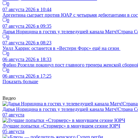
0
07 августа 2026 в 10:44
Аргентина сыграет против ЮАР с четырьмя дебютантами в сос
0
07 августа 2026 в 09:35
Дарья Норицина в гостях у телеведущей канала Матч!Страна
0
07 августа 2026 в 08:23
Уилл Харрис останется в «Вестерн Форс» ещё на сезон
0
06 августа 2026 в 18:33
Фабио Розелли покинул пост главного тренера женской сборно
0
06 августа 2026 в 17:25
Показать больше
Видео
Дарья Норицина в гостях у телеведущей канала Матч!Страна
07 августа
Лучшие попытки «Стормерс» в минувшем сезоне ЮРЧ
05 августа