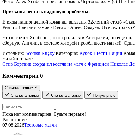
Фото: Алек Хепбёрн призван помочь Чертополохам (c) The Tim
Призваны решить кадровую проблемы.
В ряды национальной команды вызваны 32-летний столб «Скар
Рид и 23-летний замок «Глазго» Алекс Сэмуэл. Из всех только
Что касается Хепбёрна, то он родился в Австралии, но ещё по
сборную Англии, в составе которой провёл шесть матчей. Одн
Источник:
Scottish Rugby
Категория:
Кубок Шести Наций
Кома
Читайте также:
Стив Бортвик сохранил костяк на матч с Францией
Николас Де
Комментарии
0
Сначала новые
Сначала новые
Сначала старые
Популярные
Пока нет комментариев. Будьте первым!
Расписание
07.08.2026
Тестовые матчи