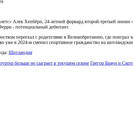
es
летс» Алек Хепбёрн, 24-летний форвард второй-третьей линии
 Ферри - потенциальный дебютант.
дростком переехал с родителями в Великобританию, где поиграл 
ако уже в 2024-м сменил спортивное гражданство на шотландски
нда:
Шотландия
пуртер больше не сыграет в текущем сезоне
Грегор Браун и Ско