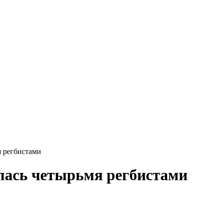
 регбистами
ась четырьмя регбистами