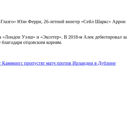
 «Глазго» Юэн Ферри, 26-летний вингер «Сейл Шаркс» Аррон
за «Лондон Уэлш» и «Эксетер». В 2018-м Алек дебютировал за
е благодаря отцовским корням.
тт Каммингс пропустят матч против Ирландии в Дублине