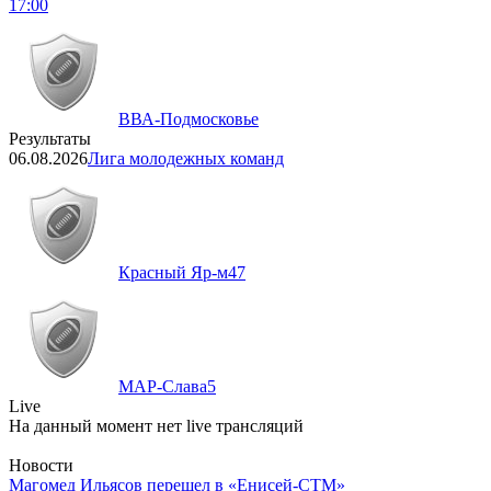
17:00
ВВА-Подмосковье
Результаты
06.08.2026
Лига молодежных команд
Красный Яр-м
47
МАР-Слава
5
Live
На данный момент нет live трансляций
Новости
Магомед Ильясов перешел в «Енисей-СТМ»