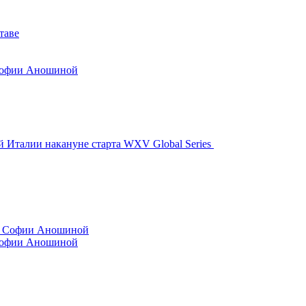
таве
 Софии Аношиной
й Италии накануне старта WXV Global Series
 Софии Аношиной