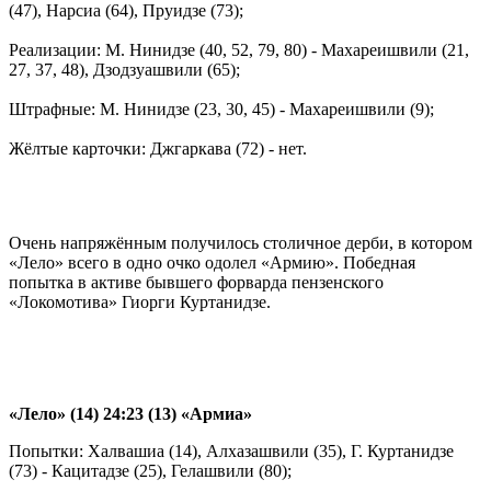
(47), Нарсиа (64), Пруидзе (73);
Реализации: М. Нинидзе (40, 52, 79, 80) - Махареишвили (21,
27, 37, 48), Дзодзуашвили (65);
Штрафные: М. Нинидзе (23, 30, 45) - Махареишвили (9);
Жёлтые карточки: Джгаркава (72) - нет.
Очень напряжённым получилось столичное дерби, в котором
«Лело» всего в одно очко одолел «Армию». Победная
попытка в активе бывшего форварда пензенского
«Локомотива» Гиорги Куртанидзе.
«Лело» (14) 24:23 (13) «Армиа»
Попытки: Халвашиа (14), Алхазашвили (35), Г. Куртанидзе
(73) - Кацитадзе (25), Гелашвили (80);