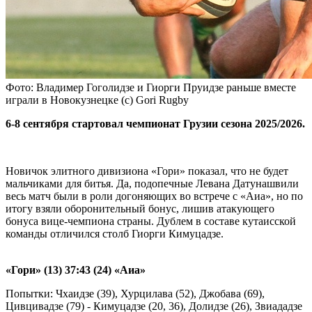
Фото: Владимер Гоголидзе и Гиорги Пруидзе раньше вместе
играли в Новокузнецке (с) Gori Rugby
6-8 сентября стартовал чемпионат Грузии сезона 2025/2026.
Новичок элитного дивизиона «Гори» показал, что не будет
мальчиками для битья. Да, подопечные Левана Датунашвили
весь матч были в роли догоняющих во встрече с «Аиа», но по
итогу взяли оборонительный бонус, лишив атакующего
бонуса вице-чемпиона страны. Дублем в составе кутаисской
команды отличился столб Гиорги Кимуцадзе.
«Гори» (13) 37:43 (24) «Аиа»
Попытки: Чхаидзе (39), Хурцилава (52), Джобава (69),
Цивцивадзе (79) - Кимуцадзе (20, 36), Долидзе (26), Звиададзе