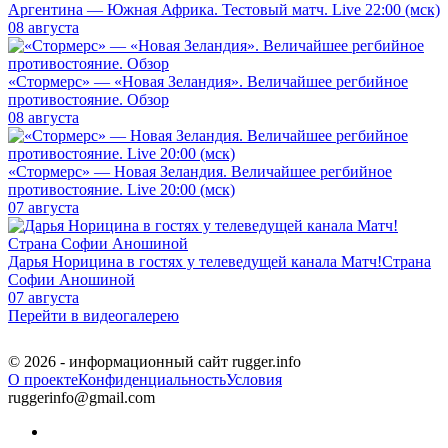
Аргентина — Южная Африка. Тестовый матч. Live 22:00 (мск)
08 августа
«Стормерс» — «Новая Зеландия». Величайшее регбийное
противостояние. Обзор
08 августа
«Стормерс» — Новая Зеландия. Величайшее регбийное
противостояние. Live 20:00 (мск)
07 августа
Дарья Норицина в гостях у телеведущей канала Матч!Страна
Софии Аношиной
07 августа
Перейти в видеогалерею
© 2026 - информационный сайт rugger.info
О проекте
Конфиденциальность
Условия
ruggerinfo@gmail.com