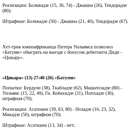
Реализации: Болквадзе (15, 36, 74) - Джашиа (26), Тевдорадзе
(80);
Штрафные: Болквадзе (50) - Джашиа (21, 40), Тевдорадзе (67).
Хет-трик южноафриканца Питера Уильямса позволил
«Батуми» обыграть на выезде с бонусом дебютанта Диди -
«Цикару».
«Цикара» (13) 27:40 (26) «Батуми»
Попытки: Бурдули (38), Ткабладзе (62), Мацкепладзе (80) -
Уильямс (15, 22, 49), Ги. Кобахидзе (31), Попхадзе (36),
штрафная (70);
Реализации: Асатиани (39, 63, 80) - Нозадзе (16, 23, 32),
Микадзе (50), штрафная (70);
Штрафные: Асатиани (13, 34) - нет;