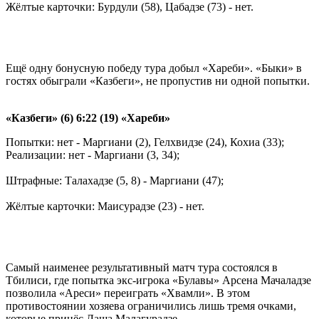
Жёлтые карточки: Бурдули (58), Цабадзе (73) - нет.
Ещё одну бонусную победу тура добыл «Хареби». «Быки» в
гостях обыграли «Казбеги», не пропустив ни одной попытки.
«Казбеги» (6) 6:22 (19) «Хареби»
Попытки: нет - Маргиани (2), Гелхвидзе (24), Кохиа (33);
Реализации: нет - Маргиани (3, 34);
Штрафные: Талахадзе (5, 8) - Маргиани (47);
Жёлтые карточки: Маисурадзе (23) - нет.
Самый наименее результативный матч тура состоялся в
Тбилиси, где попытка экс-игрока
«Булавы»
Арсена Мачаладзе
позволила «Ареси» переиграть «Хвамли». В этом
противостоянии хозяева ограничились лишь тремя очками,
которые принёс Лаша Малагурадзе.