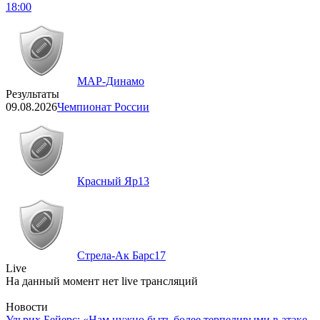
18:00
МАР-Динамо
Результаты
09.08.2026
Чемпионат России
Красный Яр
13
Стрела-Ак Барс
17
Live
На данный момент нет live трансляций
Новости
Ульрих Бейерс: «Нам нужно быть более терпеливыми в атаке