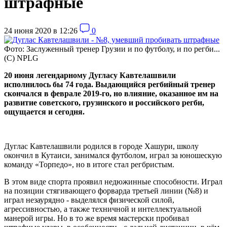
штрафные
24 июня 2020 в 12:26
0
Фото: Заслуженный тренер Грузии и по футболу, и по регби...
(С) NPLG
20 июня
легендарному
Дуглас
у Кавтелашвили
исполнилось
бы 7
4 года
.
В
ыдающ
ийся
регбийный
тренер
скончался в феврале 2019-го, но влияние, оказанное им на
развитие советского, грузинского и российского регби,
ощущается и сегодня.
Дуглас Кавтелашвили родился в городе Хашури, школу
окончил в Кутаиси, занимался футболом, играл за юношескую
команду «Торпедо», но в итоге стал регбристым.
В этом виде спорта проявил недюжинные способности. Играл
на позиции стягивающего форварда третьей линии (№8) и
играл незаурядно - выделялся физической силой,
агрессивностью, а также техничной и интеллектуальной
манерой игры. Но в то же время мастерски пробивал