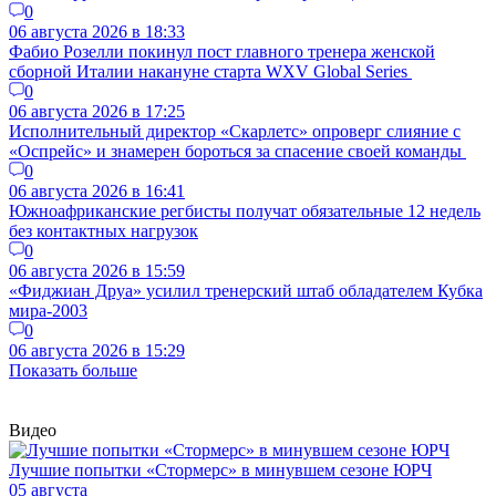
0
06 августа 2026 в 18:33
Фабио Розелли покинул пост главного тренера женской
сборной Италии накануне старта WXV Global Series
0
06 августа 2026 в 17:25
Исполнительный директор «Скарлетс» опроверг слияние с
«Оспрейс» и знамерен бороться за спасение своей команды
0
06 августа 2026 в 16:41
Южноафриканские регбисты получат обязательные 12 недель
без контактных нагрузок
0
06 августа 2026 в 15:59
«Фиджиан Друа» усилил тренерский штаб обладателем Кубка
мира-2003
0
06 августа 2026 в 15:29
Показать больше
Видео
Лучшие попытки «Стормерс» в минувшем сезоне ЮРЧ
05 августа