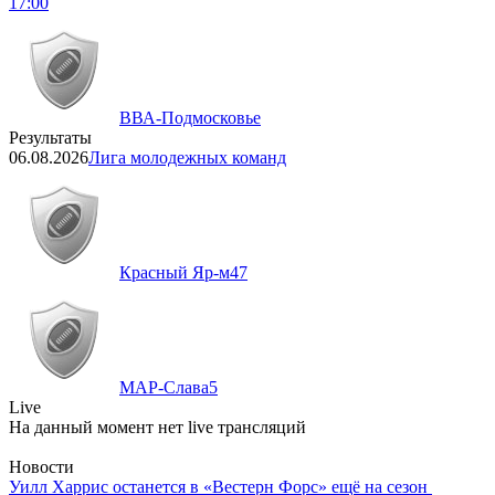
17:00
ВВА-Подмосковье
Результаты
06.08.2026
Лига молодежных команд
Красный Яр-м
47
МАР-Слава
5
Live
На данный момент нет live трансляций
Новости
Уилл Харрис останется в «Вестерн Форс» ещё на сезон