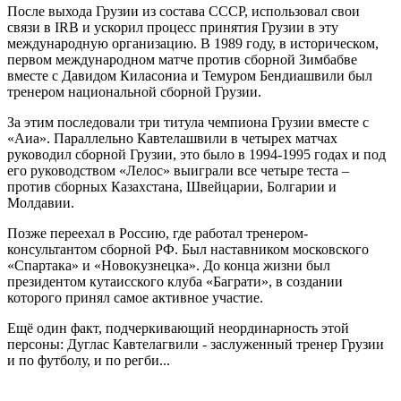
После выхода Грузии из состава СССР, использовал свои
связи в IRB и ускорил процесс принятия Грузии в эту
международную организацию. В 1989 году, в историческом,
первом международном матче против сборной Зимбабве
вместе с Давидом Киласониа и Темуром Бендиашвили был
тренером национальной сборной Грузии.
За этим последовали три титула чемпиона Грузии вместе с
«Аиа». Параллельно Кавтелашвили в четырех матчах
руководил сборной Грузии, это было в 1994-1995 годах и под
его руководством «Лелос» выиграли все четыре теста –
против сборных Казахстана, Швейцарии, Болгарии и
Молдавии.
Позже переехал в Россию, где работал тренером-
консультантом сборной РФ. Был наставником московского
«Спартака» и «Новокузнецка». До конца жизни был
президентом кутаисского клуба «Баграти», в создании
которого принял самое активное участие.
Ещё один факт, подчеркивающий неординарность этой
персоны: Дуглас Кавтелагвили - заслуженный тренер Грузии
и по футболу, и по регби...