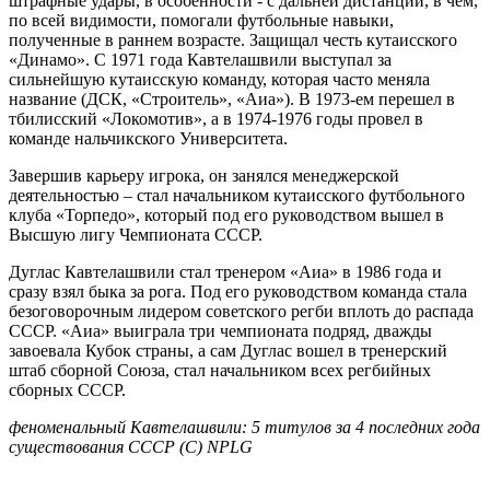
штрафные удары, в особенности - с дальней дистанции, в чём,
по всей видимости, помогали футбольные навыки,
полученные в раннем возрасте. Защищал честь кутаисского
«Динамо». С 1971 года Кавтелашвили выступал за
сильнейшую кутаисскую команду, которая часто меняла
название (ДСК, «Строитель», «Аиа»). В 1973-ем перешел в
тбилисский «Локомотив», а в 1974-1976 годы провел в
команде нальчикского Университета.
Завершив карьеру игрока, он занялся менеджерской
деятельностью – стал начальником кутаисского футбольного
клуба «Торпедо», который под его руководством вышел в
Высшую лигу Чемпионата СССР.
Дуглас Кавтелашвили стал тренером «Аиа» в 1986 года и
сразу взял быка за рога. Под его руководством команда стала
безоговорочным лидером советского регби вплоть до распада
СССР. «Аиа» выиграла три чемпионата подряд, дважды
завоевала Кубок страны, а сам Дуглас вошел в тренерский
штаб сборной Союза, стал начальником всех регбийных
сборных СССР.
феноменальный
Кавтелашвили: 5 титулов
за
4
последних года
существования СССР
(С)
NPLG