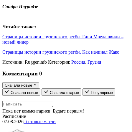
Сандро Илуридзе
Читайте также:
Страницы истории грузинского регби. Гиви Мрелашвили –
новый лидер
Страницы истории грузинского регби. Как начинал Жако
Источник:
Rugger.info
Категория:
Россия
,
Грузия
Комментарии
0
Сначала новые
Сначала новые
Сначала старые
Популярные
Пока нет комментариев. Будьте первым!
Расписание
07.08.2026
Тестовые матчи