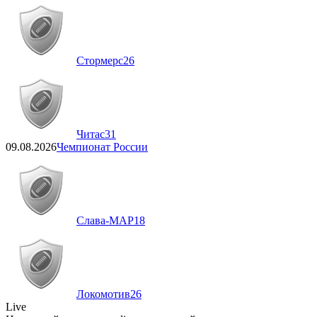
Стормерс
26
Читас
31
09.08.2026
Чемпионат России
Слава-МАР
18
Локомотив
26
Live