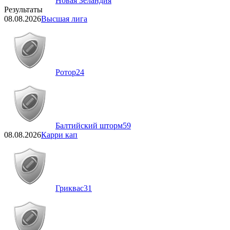
Новая Зеландия
Результаты
08.08.2026
Высшая лига
Ротор
24
Балтийский шторм
59
08.08.2026
Карри кап
Гриквас
31