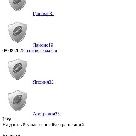
Гриквас
31
Лайонс
19
08.08.2026
Тестовые матчи
Япония
32
Австралия
35
Live
На данный момент нет live трансляций
Новости