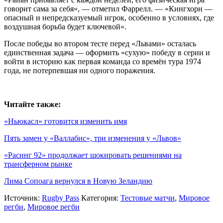
говорит сама за себя», — отметил Фаррелл. — «Кингхорн —
опасный и непредсказуемый игрок, особенно в условиях, где
воздушная борьба будет ключевой».
После победы во втором тесте перед «Львами» осталась
единственная задача — оформить «сухую» победу в серии и
войти в историю как первая команда со времён тура 1974
года, не потерпевшая ни одного поражения.
Читайте также:
«Ньюкасл» готовится изменить имя
Пять замен у «Валлабис», три изменения у «Львов»
«Расинг 92» продолжает шокировать решениями на
трансферном рынке
Лима Сопоага вернулся в Новую Зеландию
Источник:
Rugby Pass
Категория:
Тестовые матчи
,
Мировое
регби
,
Мировое регби