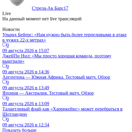
Стрела-Ак Барс
17
Live
На данный момент нет live трансляций
Новости
Ульрих Бейерс: «Нам нужно быть более терпеливыми в атаке
в чужих 22-х метрах»
0
09 августа 2026 в 15:07
ДжейПи Нил: «Мы просто хорошая команда, поэтому
выиграли»
0
09 августа 2026 в 14:36
Аргентина — Южная Африка. Тестовый матч. Обзор
0
09 августа 2026 в 13:49
Япония — Австралия. Тестовый матч. Обзор
0
09 августа 2026 в 13:09
Талантливый флай-хав «Харрикейнс» может перебраться в
Шотландию
0
09 августа 2026 в 12:34
Показать больше