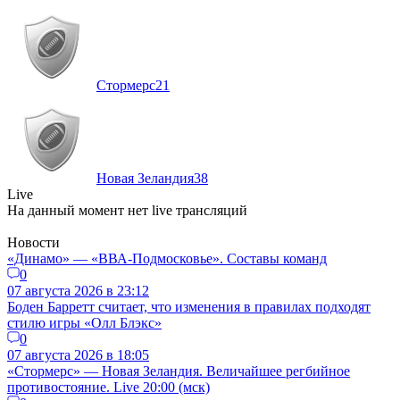
Стормерс
21
Новая Зеландия
38
Live
На данный момент нет live трансляций
Новости
«Динамо» — «ВВА-Подмосковье». Составы команд
0
07 августа 2026 в 23:12
Боден Барретт считает, что изменения в правилах подходят
стилю игры «Олл Блэкс»
0
07 августа 2026 в 18:05
«Стормерс» — Новая Зеландия. Величайшее регбийное
противостояние. Live 20:00 (мск)