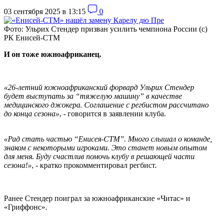
03 сентября 2025 в 13:15
0
Фото: Ульрих Стендер призван усилить чемпиона России (с)
РК Енисей-СТМ
И он тоже южноафриканец.
«26-летний южноафриканский форвард Ульрих Стендер
будет выступать за “тяжелую машину” в качестве
медицинского джокера. Соглашение с регбистом рассчитано
до конца сезона»
, - говорится в заявлении клуба.
«Рад стать частью “Енисея-СТМ”. Много слышал о команде,
знаком с некоторыми игроками. Это станет новым опытом
для меня. Буду счастлив помочь клубу в решающей части
сезона!»
, - кратко прокомментировал регбист.
Ранее Стендер поиграл за южноафриканские «Читас» и
«Гриффонс».