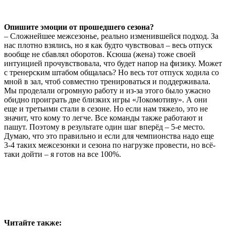
Опишите эмоции от прошедшего сезона?
– Сложнейшее межсезонье, реально изменившейся подход. За
нас плотно взялись, но я как будто чувствовал – весь отпуск
вообще не сбавлял оборотов. Ксюша (жена) тоже своей
интуицией прочувствовала, что будет напор на физику. Может
с тренерским штабом общалась? Но весь тот отпуск ходила со
мной в зал, чтоб совместно тренироваться и поддерживала.
Мы проделали огромную работу и из-за этого было ужасно
обидно проиграть две близких игры
«Локомотиву»
. А они
еще и третьими стали в сезоне. Но если нам тяжело, это не
значит, что кому то легче. Все команды также работают и
пашут. Поэтому в результате один шаг вперёд – 5-е место.
Думаю, что это правильно и если для чемпионства надо еще
3-4 таких межсезонки и сезона по нагрузке провести, но всё-
таки дойти – я готов на все 100%.
Читайте также: