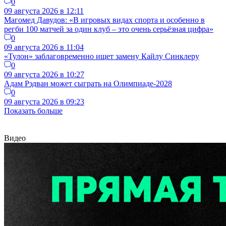
0
09 августа 2026 в 12:11
Магомед Давудов: «В игровых видах спорта и особенно в
регби 100 матчей за один клуб – это очень серьёзная цифра»
0
09 августа 2026 в 11:04
«Тулон» заблаговременно ищет замену Кайлу Синклеру
0
09 августа 2026 в 10:27
Адам Рэдван может сыграть на Олимпиаде-2028
0
09 августа 2026 в 09:23
Показать больше
Видео