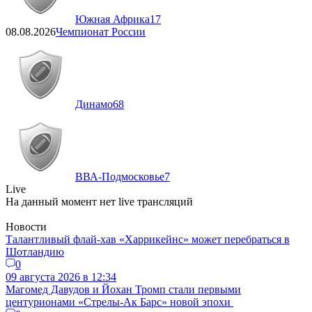
Южная Африка
17
08.08.2026
Чемпионат России
Динамо
68
ВВА-Подмосковье
7
Live
На данный момент нет live трансляций
Новости
Талантливый флай-хав «Харрикейнс» может перебраться в
Шотландию
0
09 августа 2026 в 12:34
Магомед Давудов и Йохан Тромп стали первыми
центурионами «Стрелы-Ак Барс» новой эпохи