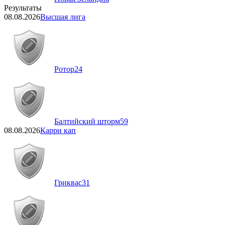
Результаты
08.08.2026
Высшая лига
Ротор
24
Балтийский шторм
59
08.08.2026
Карри кап
Гриквас
31