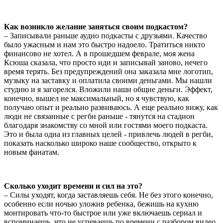
Как возникло желание заняться своим подкастом?
– Записывали раньше аудио подкасты с друзьями. Качество
было ужасным и нам это быстро надоело. Тратиться никто
финансово не хотел. А в прошедшем феврале, моя жена
Ксюша сказала, что просто иди и записывай заново, нечего
время терять. Без предупреждений она заказала мне логотип,
музыку на заставку и оплатила своими деньгами. Мы нашли
студию и я загорелся. Вложили наши общие деньги. Эффект,
конечно, вышел не максимальный, но я чувствую, как
получаю опыт и реально развиваюсь. А еще реально вижу, как
люди не связанные с регби раньше - тянутся на стадион
благодаря знакомству со мной или гостями моего подкаста.
Это и была одна из главных целей - привлечь людей в регби,
показать насколько широко наше сообщество, открыто к
новым фанатам.
Сколько уходит времени и сил на это?
– Силы уходят, когда заставляешь себя. Не без этого конечно,
особенно если ночью уложив ребенка, бежишь на кухню
монтировать что-то быстрое или уже включаешь сериал и
вспоминаешь, что не успеваешь по времени с разбором видео.