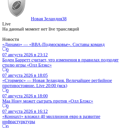
Новая Зеландия
38
Live
На данный момент нет live трансляций
Новости
«Динамо» — «ВВА-Подмосковье». Составы команд
0
07 августа 2026 в 23:12
Боден Барретт считает, что изменения в правилах подходят
стилю игры «Олл Блэкс»
0
07 августа 2026 в 18:05
«Стормерс» — Новая Зеландия. Величайшее регбийное
противостояние. Live 20:00 (мск)
0
07 августа 2026 в 18:00
Маа Нону может сыграть против «Олл Блэкс»
0
07 августа 2026 в 16:12
«Коннахт» вложил 40 миллионов евро в развитие
инфрастурктуры
0