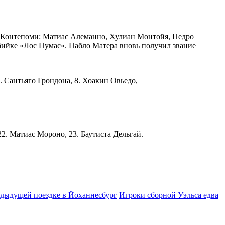
е Контепоми: Матиас Алеманно, Хулиан Монтойя, Педро
бийке «Лос Пумас». Пабло Матера вновь получил звание
7. Сантьяго Грондона, 8. Хоакин Овьедо,
22. Матиас Мороно, 23. Баутиста Дельгай.
едыдущей поездке в Йоханнесбург
Игроки сборной Уэльса едва