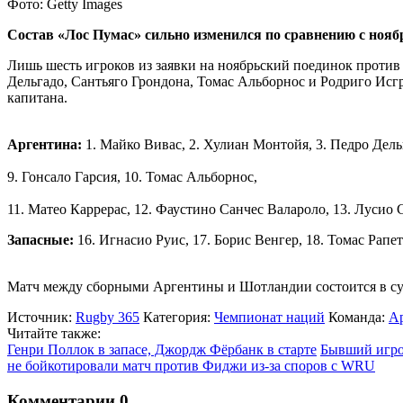
Фото: Getty Images
Состав «Лос Пумас» сильно изменился по сравнению с нояб
Лишь шесть игроков из заявки на ноябрьский поединок проти
Дельгадо, Сантьяго Грондона, Томас Альборнос и Родриго Исг
капитана.
Аргентина:
1. Майко Вивас, 2. Хулиан Монтойя, 3. Педро Дельг
9. Гонсало Гарсия, 10. Томас Альборнос,
11. Матео Каррерас, 12. Фаустино Санчес Валароло, 13. Лусио 
Запасные:
16. Игнасио Руис, 17. Борис Венгер, 18. Томас Рап
Матч между сборными Аргентины и Шотландии состоится в суб
Источник:
Rugby 365
Категория:
Чемпионат наций
Команда:
А
Читайте также:
Генри Поллок в запасе, Джордж Фёрбанк в старте
Бывший игро
не бойкотировали матч против Фиджи из-за споров с WRU
Комментарии
0