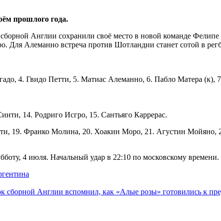
рём прошлого года.
в сборной Англии сохранили своё место в новой команде Фелип
ро. Для Алеманно встреча против Шотландии станет сотой в рег
адо, 4. Гвидо Петти, 5. Матиас Алеманно, 6. Пабло Матера (к), 
Синти, 14. Родриго Исгро, 15. Сантьяго Каррерас.
етти, 19. Франко Молина, 20. Хоакин Моро, 21. Агустин Мойяно, 
боту, 4 июля. Начальный удар в 22:10 по московскому времени.
ргентина
к сборной Англии вспомнил, как «Алые розы» готовились к пр