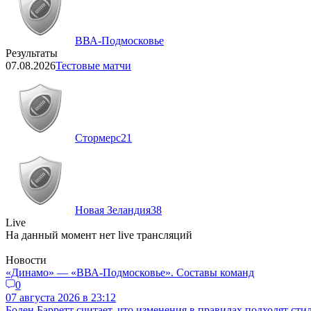
ВВА-Подмосковье
Результаты
07.08.2026
Тестовые матчи
Стормерс
21
Новая Зеландия
38
Live
На данный момент нет live трансляций
Новости
«Динамо» — «ВВА-Подмосковье». Составы команд
0
07 августа 2026 в 23:12
Боден Барретт считает, что изменения в правилах подходят ст