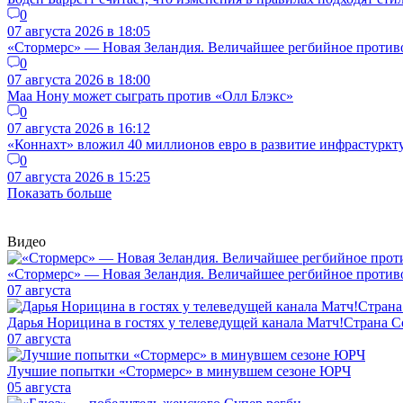
0
07 августа 2026 в 18:05
«Стормерс» — Новая Зеландия. Величайшее регбийное противос
0
07 августа 2026 в 18:00
Маа Нону может сыграть против «Олл Блэкс»
0
07 августа 2026 в 16:12
«Коннахт» вложил 40 миллионов евро в развитие инфрастуркт
0
07 августа 2026 в 15:25
Показать больше
Видео
«Стормерс» — Новая Зеландия. Величайшее регбийное противос
07 августа
Дарья Норицина в гостях у телеведущей канала Матч!Страна
07 августа
Лучшие попытки «Стормерс» в минувшем сезоне ЮРЧ
05 августа