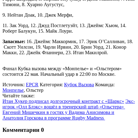
Тимони, 8. Хуарно Аугустус,
9. Нейтан Доак, 10. Джек Мерфи,
11. Зак Уорд, 12. Джуд Постлетуэйт, 13. Джеймс Хьюм, 14.
Роберт Балукун, 15. Майк Лоури.
Запасные:
16. Джеймс Маккормик, 17. Эрик О’Салливан, 18.
Скотт Уилсон, 19. Чарли Ирвин, 20. Брин Уорд, 21. Конор
Макки, 22. Джейк Фланнери, 23. Итан Макилрой.
Финал Кубка вызова между «Монпелье» и «Ольстером»
состоится 22 мая. Начальный удар в 22:00 по Москве.
Источник:
EPCR
Категория:
Кубок Вызова
Команда:
Монпелье
,
Ольстер
Читайте также:
Итан Хукер подписал долгосрочный контракт с «Шаркс»
Экс-
игрок «Олл Блэкс» вошёл в тренерский штаб «Ольстера»
Евгений Мишечкин в гостях у Вадима Анисимова и
Анатолия Горскова в программе Rugby Madness
Комментарии
0