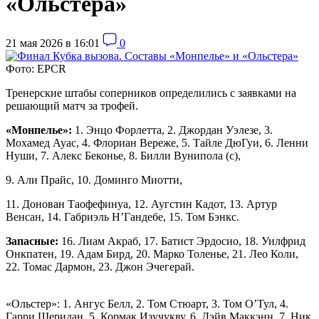
«Ольстера»
21 мая 2026 в 16:01
0
Фото: EPCR
Тренерские штабы соперников определились с заявками на
решающий матч за трофей.
«Монпелье»:
1. Энцо Форлетта, 2. Джордан Уэлезе, 3.
Мохамед Ауас, 4. Флориан Вереже, 5. Тайле ДюГуи, 6. Ленни
Нуши, 7. Алекс Беконье, 8. Билли Вунипола (с),
9. Али Прайс, 10. Доминго Миотти,
11. Донован Таофефинуа, 12. Аугстин Кадот, 13. Артур
Венсан, 14. Габриэль Н’Гандебе, 15. Том Бэнкс.
Запасные:
16. Лиам Акраб, 17. Батист Эрдосио, 18. Уилфрид
Онкпатен, 19. Адам Бирд, 20. Марко Толенье, 21. Лео Коли,
22. Томас Дармон, 23. Джон Эчегерай.
«Ольстер»: 1. Ангус Белл, 2. Том Стюарт, 3. Том О’Тул, 4.
Гарри Шеридан, 5. Кормак Изучукву, 6. Дэйв Маккэнн, 7. Ник