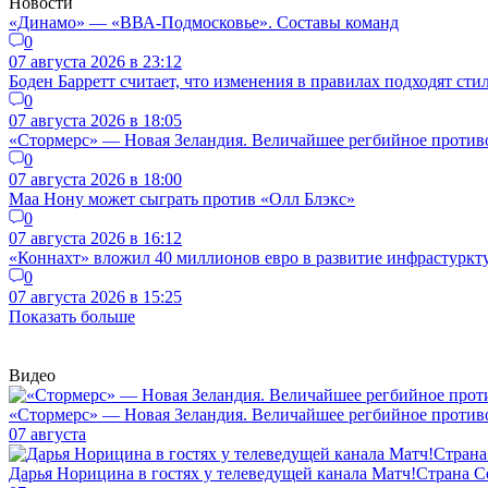
Новости
«Динамо» — «ВВА-Подмосковье». Составы команд
0
07 августа 2026 в 23:12
Боден Барретт считает, что изменения в правилах подходят ст
0
07 августа 2026 в 18:05
«Стормерс» — Новая Зеландия. Величайшее регбийное противос
0
07 августа 2026 в 18:00
Маа Нону может сыграть против «Олл Блэкс»
0
07 августа 2026 в 16:12
«Коннахт» вложил 40 миллионов евро в развитие инфрастуркт
0
07 августа 2026 в 15:25
Показать больше
Видео
«Стормерс» — Новая Зеландия. Величайшее регбийное противос
07 августа
Дарья Норицина в гостях у телеведущей канала Матч!Страна