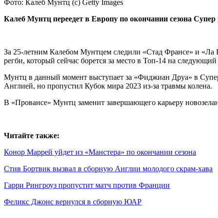
Фото: Калеб Мунтц (с) Getty Images
Калеб Мунтц переедет в Европу по окончании сезона Супер 
За 25-летним Калебом Мунтцем следили «Стад Франсе» и «Ла Р
регби, который сейчас борется за место в Топ-14 на следующий 
Мунтц в данный момент выступает за «Фиджиан Друа» в Супер
Англией, но пропустил Кубок мира 2023 из-за травмы колена.
В «Провансе» Мунтц заменит завершающего карьеру новозелан
Читайте также:
Конор Маррей уйдет из «Манстера» по окончании сезона
Стив Бортвик вызвал в сборную Англии молодого скрам-хава
Гарри Рингроуз пропустит матч против Франции
Феликс Джонс вернулся в сборную ЮАР