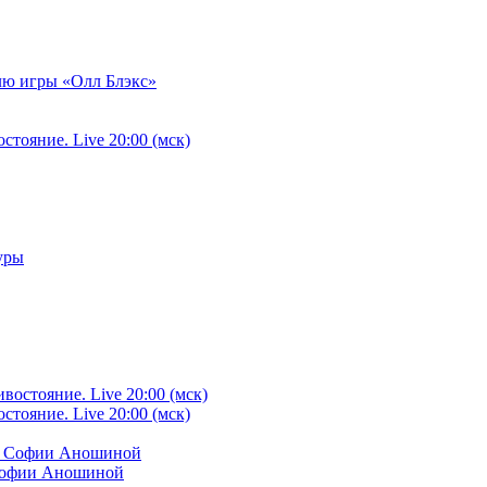
илю игры «Олл Блэкс»
тояние. Live 20:00 (мск)
уры
тояние. Live 20:00 (мск)
 Софии Аношиной