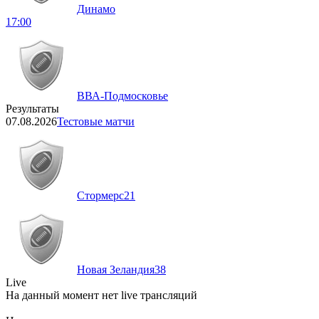
Динамо
17:00
ВВА-Подмосковье
Результаты
07.08.2026
Тестовые матчи
Стормерс
21
Новая Зеландия
38
Live
На данный момент нет live трансляций