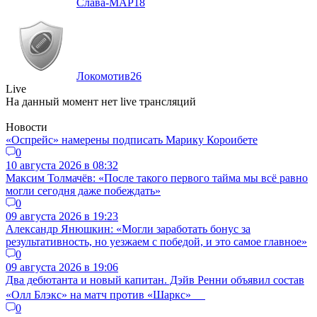
Слава-МАР
18
Локомотив
26
Live
На данный момент нет live трансляций
Новости
«Оспрейс» намерены подписать Марику Короибете
0
10 августа 2026 в 08:32
Максим Толмачёв: «После такого первого тайма мы всё равно
могли сегодня даже побеждать»
0
09 августа 2026 в 19:23
Александр Янюшкин: «Могли заработать бонус за
результативность, но уезжаем с победой, и это самое главное»
0
09 августа 2026 в 19:06
Два дебютанта и новый капитан. Дэйв Ренни объявил состав
«Олл Блэкс» на матч против «Шаркс»
0