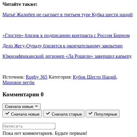
Читайте также:
Матьё Жалибер не сыграет в третьем туре Кубка шести наций
«Глостер» близок к подписанию контракта с Россом Бирном
Дело Жегу-Оураду близится к окончательному закрытию
Южноафриканский легионер «Ла Рошели» завершил карьеру
Источник:
Rugby 365
Категория:
Кубок Шести Наций
,
Мировое регби
Комментарии
0
Сначала новые
Сначала новые
Сначала старые
Популярные
Пока нет комментариев. Будьте первым!