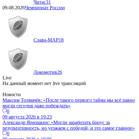
Читас
31
09.08.2026
Чемпионат России
Слава-МАР
18
Локомотив
26
Live
На данный момент нет live трансляций
Новости
Максим Толмачёв: «После такого первого тайма мы всё равно
могли сегодня даже побеждать»
0
09 августа 2026 в 19:23
Александр Янюшкин: «Могли заработать бонус за
результативность, но уезжаем с победой, и это самое главное»
0