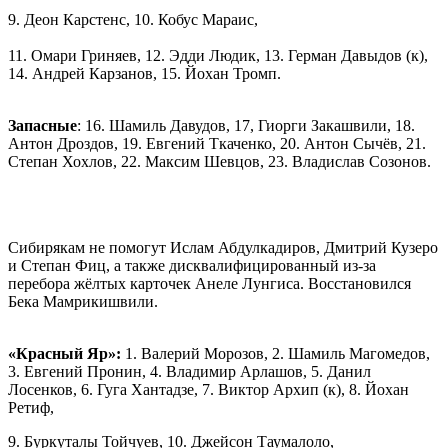
9. Деон Карстенс, 10. Кобус Мараис,
11. Омари Гриняев, 12. Эдди Людик, 13. Герман Давыдов (к),
14. Андрей Карзанов, 15. Йохан Тромп.
Запасные
: 16. Шамиль Давудов, 17, Гиорги Закашвили, 18.
Антон Дроздов, 19. Евгений Ткаченко, 20. Антон Сычёв, 21.
Степан Хохлов, 22. Максим Шевцов, 23. Владислав Созонов.
Сибирякам не помогут Ислам Абдулкадиров, Дмитрий Кузеро
и Степан Фиц, а также дисквалифицированный из-за
перебора жёлтых карточек Анеле Лунгиса. Восстановился
Бека Мамрикишвили.
«Красный Яр»:
1. Валерий Морозов, 2. Шамиль Магомедов,
3. Евгений Пронин, 4. Владимир Арлашов, 5. Данил
Лосенков, 6. Гуга Хантадзе, 7. Виктор Архип (к), 8. Йохан
Ретиф,
9. Буркуталы Тойчуев, 10. Джейсон Таумалоло,