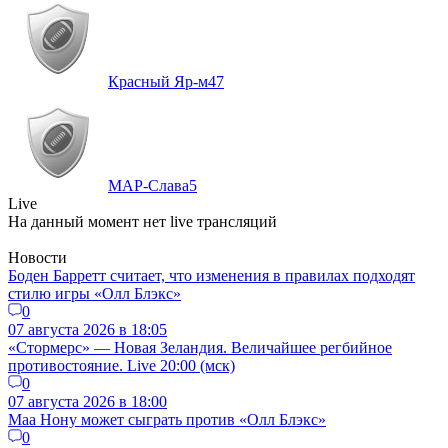
Красный Яр-м
47
МАР-Слава
5
Live
На данный момент нет live трансляций
Новости
Боден Барретт считает, что изменения в правилах подходят
стилю игры «Олл Блэкс»
0
07 августа 2026 в 18:05
«Стормерс» — Новая Зеландия. Величайшее регбийное
противостояние. Live 20:00 (мск)
0
07 августа 2026 в 18:00
Маа Нону может сыграть против «Олл Блэкс»
0