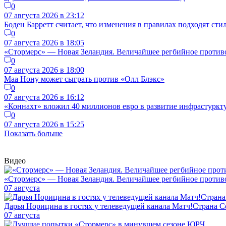
0
07 августа 2026 в 23:12
Боден Барретт считает, что изменения в правилах подходят ст
0
07 августа 2026 в 18:05
«Стормерс» — Новая Зеландия. Величайшее регбийное противос
0
07 августа 2026 в 18:00
Маа Нону может сыграть против «Олл Блэкс»
0
07 августа 2026 в 16:12
«Коннахт» вложил 40 миллионов евро в развитие инфрастуркт
0
07 августа 2026 в 15:25
Показать больше
Видео
«Стормерс» — Новая Зеландия. Величайшее регбийное противос
07 августа
Дарья Норицина в гостях у телеведущей канала Матч!Страна
07 августа