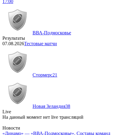
17:00
ВВА-Подмосковье
Результаты
07.08.2026
Тестовые матчи
Стормерс
21
Новая Зеландия
38
Live
На данный момент нет live трансляций
Новости
«Динамо» — «ВВА-Подмосковье». Составы команд