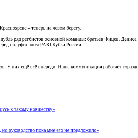
расноярске – теперь на левом берегу.
в дубль ряд регбистов основной команды: братьев Фицев, Денис
перед полуфиналом PARI Кубка России.
в. У них ещё всё впереди. Наша коммуникация работает горазд
шусь к такому новшеству»
, но руководство пока мне его не предложило»