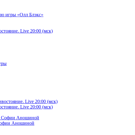
илю игры «Олл Блэкс»
тояние. Live 20:00 (мск)
уры
тояние. Live 20:00 (мск)
 Софии Аношиной