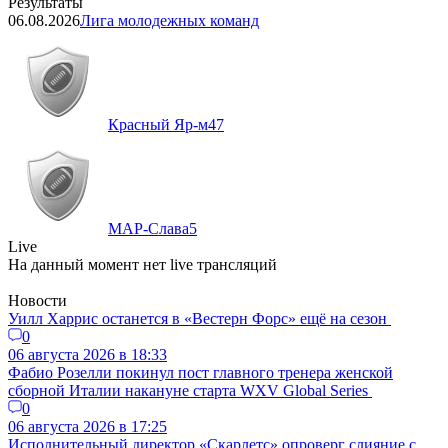
Результаты
06.08.2026
Лига молодежных команд
Красный Яр-м
47
МАР-Слава
5
Live
На данный момент нет live трансляций
Новости
Уилл Харрис останется в «Вестерн Форс» ещё на сезон
0
06 августа 2026 в 18:33
Фабио Розелли покинул пост главного тренера женской
сборной Италии накануне старта WXV Global Series
0
06 августа 2026 в 17:25
Исполнительный директор «Скарлетс» опроверг слияние с