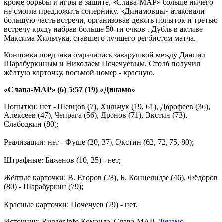
кроме борьбы и игры в защите, «Слава-МАР» больше ничего
не смогла предложить сопернику. «Динамовцы» атаковали
большую часть встречи, организовав девять попыток и третью
встречу кряду набрав больше 50-ти очков . Дубль в активе
Максима Хильчука, ставшего лучшего регбистом матча.
Концовка поединка омрачилась заварушкой между Даниил
Шарабуркиным и Николаем Почечуевым. Столб получил
жёлтую карточку, восьмой номер - красную.
«Слава-МАР» (6) 5:57 (19) «Динамо»
Попытки: нет - Шевцов (7), Хильчук (19, 61), Дорофеев (36),
Алексеев (47), Чепрага (56), Дронов (71), Экстин (73),
Слабодкин (80);
Реализации: нет - Фуше (20, 37), Экстин (62, 72, 75, 80);
Штрафные: Баженов (10, 25) - нет;
Жёлтые карточки: В. Егоров (28), Б. Концелидзе (46), Фёдоров
(80) - Шарабуркин (79);
Красные карточки: Почечуев (79) - нет.
Источник:
Rugger.info
Команда:
Слава-МАР
,
Динамо