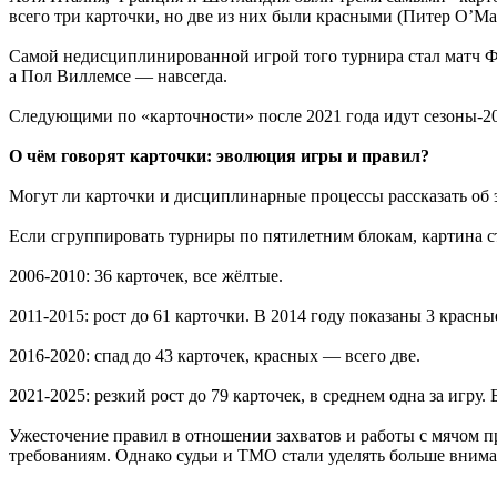
всего три карточки, но две из них были красными (Питер О’Ма
Самой недисциплинированной игрой того турнира стал матч Фр
а Пол Виллемсе — навсегда.
Следующими по «карточности» после 2021 года идут сезоны-202
О чём говорят карточки: эволюция игры и правил?
Могут ли карточки и дисциплинарные процессы рассказать об 
Если сгруппировать турниры по пятилетним блокам, картина с
2006-2010: 36 карточек, все жёлтые.
2011-2015: рост до 61 карточки. В 2014 году показаны 3 красн
2016-2020: спад до 43 карточек, красных — всего две.
2021-2025: резкий рост до 79 карточек, в среднем одна за игру
Ужесточение правил в отношении захватов и работы с мячом п
требованиям. Однако судьи и TMO стали уделять больше внимани