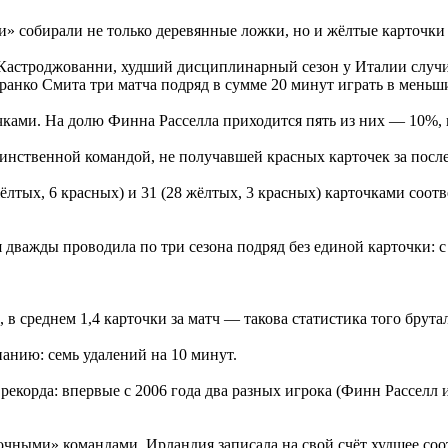
и» собирали не только деревянные ложки, но и жёлтые карточки 
астроджованни, худший дисциплинарный сезон у Италии случил
ранко Смита три матча подряд в сумме 20 минут играть в меньш
ками. На долю Финна Расселла приходится пять из них — 10%, п
динственной командой, не получавшей красных карточек за посл
жёлтых, 6 красных) и 31 (28 жёлтых, 3 красных) карточками соо
важды проводила по три сезона подряд без единой карточки: с 2
, в среднем 1,4 карточки за матч — такова статистика того брут
анию: семь удалений на 10 минут.
рекорда: впервые с 2006 года два разных игрока (Финн Расселл
чными» командами, Ирландия записала на свой счёт худшее со