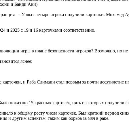
хони и Банди Аки).
анция — Уэльс: четыре игрока получили карточки. Мохамед Ауа
4 и 2025 с 19 и 16 карточками соответственно.
эволюции игры в плане безопасности игроков? Возможно, но не
тановится яснее:
ые карточки, и Раба Слимани стал первым за почти десятилетие 
. Было показано 15 красных карточек, пять из которых получили 
ривело к общему росту числа карточек. Был краткий период сни
я и другим аспектам, таким как борьба за мяч в раке.