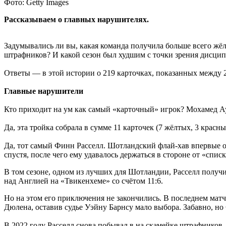
Фото: Getty Images
Рассказываем о главных нарушителях.
Задумывались ли вы, какая команда получила больше всего жёл
штрафников? И какой сезон был худшим с точки зрения дисци
Ответы — в этой истории о 219 карточках, показанных между 2
Главные нарушители
Кто приходит на ум как самый «карточный» игрок? Мохамед 
Да, эта тройка собрала в сумме 11 карточек (7 жёлтых, 3 красн
Да, тот самый Финн Расселл. Шотландский флай-хав впервые от
спустя, после чего ему удавалось держаться в стороне от «спи
В том сезоне, одном из лучших для Шотландии, Расселл получи
над Англией на «Твикенхеме» со счётом 11:6.
Но на этом его приключения не закончились. В последнем матч
Дюлена, оставив судье Уэйну Барнсу мало выбора. Забавно, но 
В 2022 году Расселл снова побывал в на скамейке штрафников,