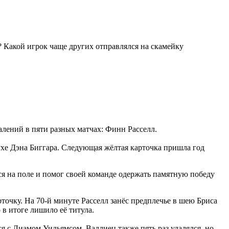
? Какой игрок чаще других отправлялся на скамейку
далений в пяти разных матчах: Финн Расселл.
ухе Дэна Биггара. Следующая жёлтая карточка пришла год
ся на поле и помог своей команде одержать памятную победу
точку. На 70-й минуте Расселл занёс предплечье в шею Бриса
 в итоге лишило её титула.
я с Лиамом Уильямсом. Валлиец также пять раз удалялся, но