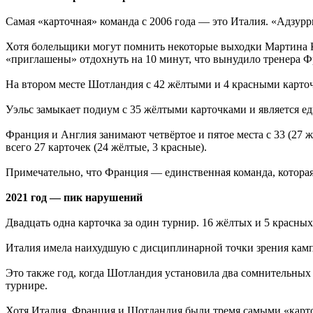
Самая «карточная» команда с 2006 года — это Италия. «Адзурр
Хотя болельщики могут помнить некоторые выходки Мартина К
«приглашены» отдохнуть на 10 минут, что вынудило тренера Ф
На втором месте Шотландия с 42 жёлтыми и 4 красными карточ
Уэльс замыкает подиум с 35 жёлтыми карточками и является е
Франция и Англия занимают четвёртое и пятое места с 33 (27 
всего 27 карточек (24 жёлтые, 3 красные).
Примечательно, что Франция — единственная команда, которая д
2021 год — пик нарушений
Двадцать одна карточка за один турнир. 16 жёлтых и 5 красных
Италия имела наихудшую с дисциплинарной точки зрения камп
Это также год, когда Шотландия установила два сомнительных 
турнире.
Хотя Италия, Франция и Шотландия были тремя самыми «карто