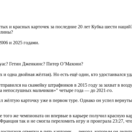
тых и красных карточек за последние 20 лет Кубка шести наций
плины?
006 и 2025 годами.
Ауас? Гетин Дженкинс? Питер О’Махони?
ых и одна двойная жёлтая). Но есть ещё один, кто удостаивался у
правился на скамейку штрафников в 2015 году за захват в возд
ска непослушных мальчиков»" четыре года — до 2021-го.
л жёлтую карточку уже в первом туре. Однако он успел вернуть
е того же чемпионата он впервые в карьере получил красную кар
Франция так и не смогла переломить игру и проиграла 23:27, что
 достигнув отметки в пять карточек — рекорд, которым он делитс