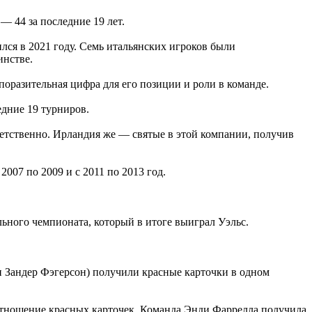
— 44 за последние 19 лет.
ся в 2021 году. Семь итальянских игроков были
инстве.
оразительная цифра для его позиции и роли в команде.
едние 19 турниров.
тветственно. Ирландия же — святые в этой компании, получив
007 по 2009 и с 2011 по 2013 год.
ального чемпионата, который в итоге выиграл Уэльс.
 и Зандер Фэгерсон) получили красные карточки в одном
отношение красных карточек. Команда Энди Фаррелла получила