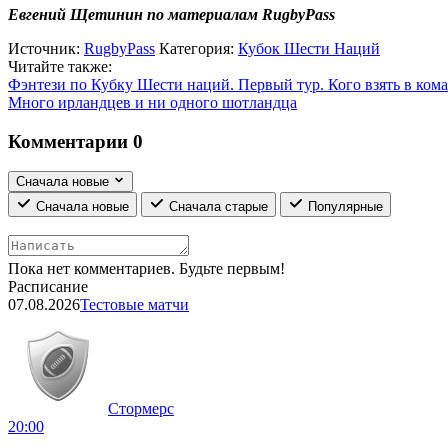
Евгений Щетинин по материалам RugbyPass
Источник:
RugbyPass
Категория:
Кубок Шести Наций
Читайте также:
Фэнтези по Кубку Шести наций. Первый тур. Кого взять в ком
Много ирландцев и ни одного шотландца
Комментарии
0
Сначала новые
Сначала новые
Сначала старые
Популярные
Пока нет комментариев. Будьте первым!
Расписание
07.08.2026
Тестовые матчи
Стормерс
20:00