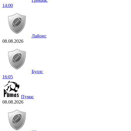
Гриквас
14:00
Лайонс
08.08.2026
Буллс
16:05
Пумас
08.08.2026