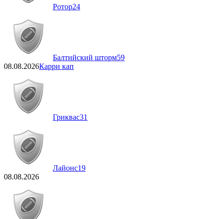
Ротор
24
Балтийский шторм
59
08.08.2026
Карри кап
Гриквас
31
Лайонс
19
08.08.2026