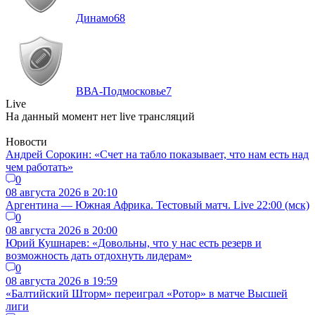
Динамо
68
ВВА-Подмосковье
7
Live
На данный момент нет live трансляций
Новости
Андрей Сорокин: «Счет на табло показывает, что нам есть над
чем работать»
0
08 августа 2026 в 20:10
Аргентина — Южная Африка. Тестовый матч. Live 22:00 (мск)
0
08 августа 2026 в 20:00
Юрий Кушнарев: «Довольны, что у нас есть резерв и
возможность дать отдохнуть лидерам»
0
08 августа 2026 в 19:59
«Балтийский Шторм» переиграл «Ротор» в матче Высшей
лиги