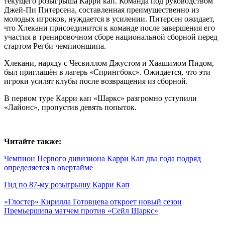
текущего розыгрыша Карри кап. Команда под руководством
Джей-Пи Питерсена, составленная преимущественно из
молодых игроков, нуждается в усилении. Питерсен ожидает,
что Хлекани присоединится к команде после завершения его
участия в тренировочном сборе национальной сборной перед
стартом Регби чемпионшипа.
Хлекани, наряду с Чесвиллом Джустом и Хаашимом Пидом,
был приглашён в лагерь «Спрингбокс». Ожидается, что эти
игроки усилят клубы после возвращения из сборной.
В первом туре Карри кап «Шаркс» разгромно уступили
«Лайонс», пропустив девять попыток.
Читайте также:
Чемпион Первого дивизиона Карри Кап два года подряд
определяется в овертайме
Гид по 87-му розыгрышу Карри Кап
«Глостер» Кирилла Готовцева откроет новый сезон
Премьершипа матчем против «Сейл Шаркс»