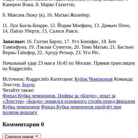
Камерон Воки, 8. Марко Газзотти;
9. Максим Люку (к), 10. Матью Жалибер;
11. Луи Бьель-Биарре, 12. Йорам Моефана, 13. Дамьен Пено,
14. Пабло Уберти, 15. Салеси Раяси.
Запасные:
16. Гаэтан Барло, 17. Уго Бонифас, 18. Бен
Тамеифуна, 19. Лэклан Суинтон, 20. Темо Матью, 21. Бастьен
Вернь-Тайефер, 22. Артур Ретьер, 23. Уго Рёс.
Начальный удар 23 мая в 16:45 по Москве. Прямая трансляция
на Rugger.info.
Источник:
Rugger.info
Категория:
Кубок Чемпионов
Команда:
Ленстер
,
Бордо
Читайте также:
Финал Кубка чемпионов. Цифры за «Бордо», опыт за
«Ленстер»
«Бордо» лишился основного столба перед финалом
Кубка чемпионов
Финал Кубка чемпионов пройдёт при
полном аншлаге
Комментарии
0
Сначала новые