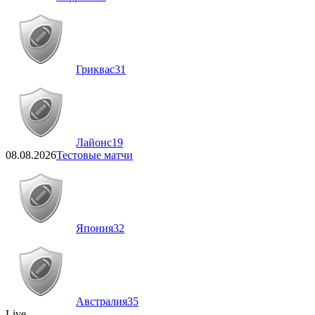
Гриквас
31
Лайонс
19
08.08.2026
Тестовые матчи
Япония
32
Австралия
35
Live