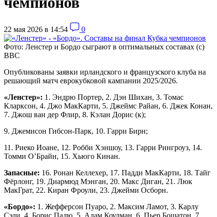
чемпионов
22 мая 2026 в 14:54
0
Фото: Ленстер и Бордо сыграют в оптимальных составах (с)
ВВС
Опубликованы заявки ирландского и французского клуба на
решающий матч еврокубковой кампании 2025/2026.
«Ленстер»:
1. Эндрю Портер, 2. Дэн Шихан, 3. Томас
Кларксон, 4. Джо МакКарти, 5. Джеймс Райан, 6. Джек Конан,
7. Джош ван дер Флир, 8. Кэлан Дорис (к);
9. Джемисон Гибсон-Парк, 10. Гарри Бирн;
11. Риеко Иоане, 12. Робби Хэншоу, 13. Гарри Рингроуз, 14.
Томми О’Брайн, 15. Хьюго Кинан.
Запасные:
16. Ронан Келлехер, 17. Падди МакКарти, 18. Тайг
Фёрлонг, 19. Диармюд Мэнган, 20. Макс Диган, 21. Люк
МакГрат, 22. Киран Фроули, 23. Джейми Осборн.
«Бордо»:
1. Жефферсон Пуаро, 2. Максим Ламот, 3. Карлу
Сэди, 4. Борис Палю, 5. Адам Коулман, 6. Пьер Бошатон, 7.