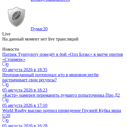
Пумас
20
Live
На данный момент нет live трансляций
Новости
Патрик Туипулоту поведёт в бой «Олл Блэкс» в матче против
«Стормерс»
0
05 августа 2026 в 18:35
Неоправданный потенциал: кто в мировом регби
растрачивает свои ресурсы?
0
05 августа 2026 в 18:23
«Кастр» намерен переманить лучшего попыточника Про Д2
0
05 августа 2026 в 17:10
World Rugby высоко оценил проведение Грузией Кубка мира
U20
0
05 августа 2026 в 16:28