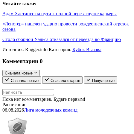
Читайте также:
Адам Хастингс на пути к полной перезагрузке карьеры
«Ленстер» нацелен ударно провести рождественский отрезок
сезона
Столб сборной Уэльса отказался от переезда во Францию
Источник:
Rugger.info
Категория:
Кубок Вызова
Комментарии
0
Сначала новые
Сначала новые
Сначала старые
Популярные
Пока нет комментариев. Будьте первым!
Расписание
06.08.2026
Лига молодежных команд