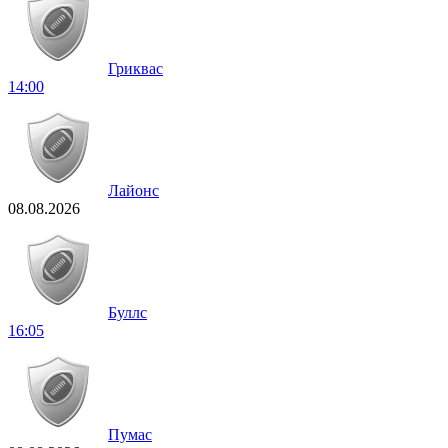
Гриквас
14:00
Лайонс
08.08.2026
Буллс
16:05
Пумас