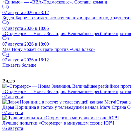
«Динамо» — «ВВА-Подмосковье». Составы команд
0
07 августа 2026 в 23:12
Боден Барретт считает, что изменения в правилах подходят ст
0
07 августа 2026 в 18:05
«Стормерс» — Новая Зеландия. Величайшее регбийное противос
0
07 августа 2026 в 18:00
Маа Нону может сыграть против «Олл Блэкс»
0
07 августа 2026 в 16:12
Показать больше
Видео
«Стормерс» — Новая Зеландия. Величайшее регбийное противос
07 августа
Дарья Норицина в гостях у телеведущей канала Матч!Страна
07 августа
Лучшие попытки «Стормерс» в минувшем сезоне ЮРЧ
05 августа