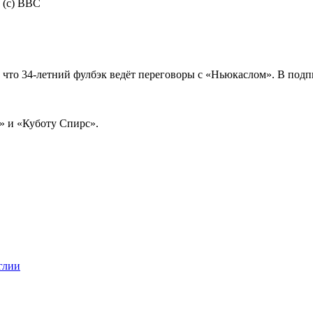
 (c) BBC
что 34-летний фулбэк ведёт переговоры с «Ньюкаслом». В подп
» и «Куботу Спирс».
глии