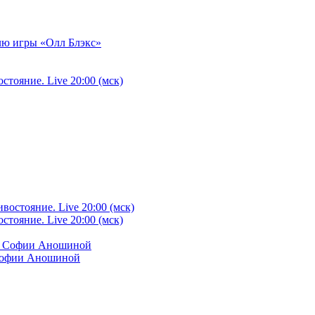
илю игры «Олл Блэкс»
тояние. Live 20:00 (мск)
тояние. Live 20:00 (мск)
 Софии Аношиной