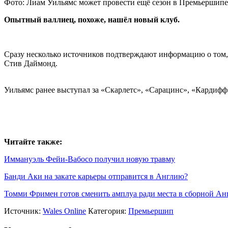
Фото: Лиам Уильямс может провести ещё сезон в Премьершипе
Опытный валлиец, похоже, нашёл новый клуб.
Сразу несколько источников подтверждают информацию о том, 
Стив Даймонд.
Уильямс ранее выступал за «Скарлетс», «Сарацинс», «Кардифф
Читайте также:
Иммануэль Фейи-Вабосо получил новую травму
Банди Аки на закате карьеры отправится в Англию?
Томми Фримен готов сменить амплуа ради места в сборной Ан
Источник:
Wales Online
Категория:
Премьершип