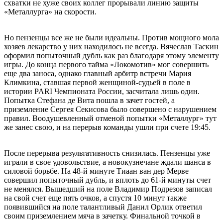
схватки не хуже своих коллег прорывали линию защиты
«Металлурга» на скорости.
Но пензенцы все же не были идеальны. Против мощного мола
хозяев лекарство у них находилось не всегда. Вячеслав Таскин
оформил попыточный дубль как раз благодаря этому элементу
игры. До конца первого тайма «Локомотив» мог совершить
еще два заноса, однако главный арбитр встречи Мария
Климкина, ставшая первой женщиной-судьей в поле в
иcтории PARI Чемпионата России, засчитала лишь один.
Попытка Стефана де Вита пошла в зачет гостей, а
приземление Сергея Секисова было совершено с нарушением
правил. Воодушевленный отменой попытки «Металлург» тут
же занес свою, и на перерыв команды ушли при счете 19:45.
После перерыва результативность снизилась. Пензенцы уже
играли в свое удовольствие, а новокузнечане ждали шанса в
силовой борьбе. На 48-й минуте Тиаан ван дер Мерве
совершил попыточный дубль, и вплоть до 61-й минуты счет
не менялся. Вышедший на поле Владимир Подрезов записал
на свой счет еще пять очков, а спустя 10 минут также
появившийся на поле талантливый Данил Орлик ответил
своим приземлением мяча в зачетку. Финальной точкой в