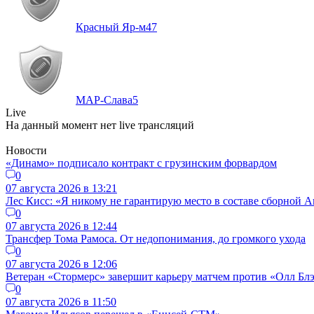
Красный Яр-м
47
МАР-Слава
5
Live
На данный момент нет live трансляций
Новости
«Динамо» подписало контракт с грузинским форвардом
0
07 августа 2026 в 13:21
Лес Кисс: «Я никому не гарантирую место в составе сборной 
0
07 августа 2026 в 12:44
Трансфер Тома Рамоса. От недопонимания, до громкого ухода
0
07 августа 2026 в 12:06
Ветеран «Стормерс» завершит карьеру матчем против «Олл Блэ
0
07 августа 2026 в 11:50