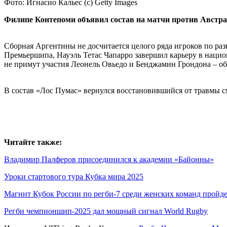
Фото: Игнасио Кальес (с) Getty Images
Филипе Контепоми объявил состав на матчи против Австра
Сборная Аргентины не досчитается целого ряда игроков по ра
Премьершипа, Науэль Тетас Чапарро завершил карьеру в национ
не примут участия Леонель Овьедо и Бенджамин Грондона – об
В состав «Лос Пумас» вернулся восстановившийся от травмы с
Читайте также:
Владимир Палферов присоединился к академии «Байонны»
Уроки стартового тура Кубка мира 2025
Магнит Кубок России по регби-7 среди женских команд пройдет
Регби чемпионшип-2025 дал мощный сигнал World Rugby