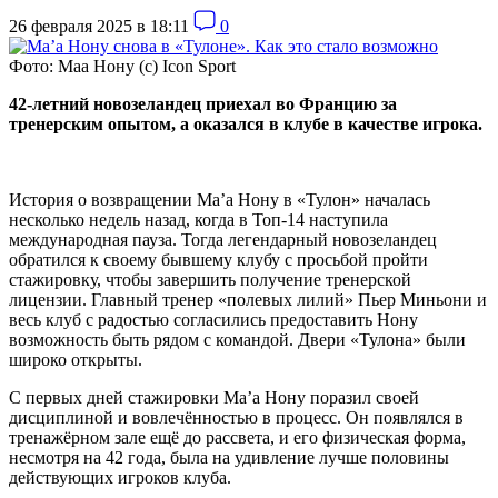
26 февраля 2025 в 18:11
0
Фото: Маа Нону (с) Icon Sport
42-летний новозеландец приехал во Францию за
тренерским опытом, а оказался в клубе в качестве игрока.
История о возвращении Ма’а Нону в «Тулон» началась
несколько недель назад, когда в Топ-14 наступила
международная пауза. Тогда легендарный новозеландец
обратился к своему бывшему клубу с просьбой пройти
стажировку, чтобы завершить получение тренерской
лицензии. Главный тренер «полевых лилий» Пьер Миньони и
весь клуб с радостью согласились предоставить Нону
возможность быть рядом с командой. Двери «Тулона» были
широко открыты.
С первых дней стажировки Ма’а Нону поразил своей
дисциплиной и вовлечённостью в процесс. Он появлялся в
тренажёрном зале ещё до рассвета, и его физическая форма,
несмотря на 42 года, была на удивление лучше половины
действующих игроков клуба.