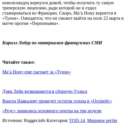
новозеландец вернулся домой, чтобы получить ту самую
тренерскую лицензию, ради которой он и ездил
стажироваться во Францию. Скоро, Ма’а Нону вернется в
«Тулон». Ожидается, что он сможет выйти на поле 22 марта в
матче против «Перпиньяна».
Кирилл Лобур по материалам французских СМИ
Читайте также:
Ма’а Нону еще сыграет за «Тулон»
Дэви Лейк возвращается в сборную Уэльса
Ваисеа Наякалеву проведет остаток сезона в «Оспрейс»
«Редс» лишились основного центра на три недели
Источник:
Rugger.info
Категория:
ТОП-14
,
Мировое регби