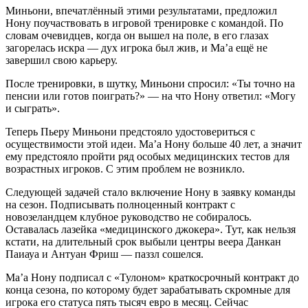
Миньони, впечатлённый этими результатами, предложил
Нону поучаствовать в игровой тренировке с командой. По
словам очевидцев, когда он вышел на поле, в его глазах
загорелась искра — дух игрока был жив, и Ма’а ещё не
завершил свою карьеру.
После тренировки, в шутку, Миньони спросил: «Ты точно на
пенсии или готов поиграть?» — на что Нону ответил: «Могу
и сыграть».
Теперь Пьеру Миньони предстояло удостовериться с
осуществимости этой идеи. Ма’а Нону больше 40 лет, а значит
ему предстояло пройти ряд особых медицинских тестов для
возрастных игроков. С этим проблем не возникло.
Следующей задачей стало включение Нону в заявку команды
на сезон. Подписывать полноценный контракт с
новозеландцем клубное руководство не собиралось.
Оставалась лазейка «медицинского джокера». Тут, как нельзя
кстати, на длительный срок выбыли центры веера Данкан
Паиауа и Антуан Фриш — паззл сошелся.
Ма’а Нону подписал с «Тулоном» краткосрочный контракт до
конца сезона, по которому будет зарабатывать скромные для
игрока его статуса пять тысяч евро в месяц. Сейчас