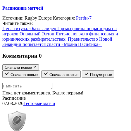
Расписание матчей
Источник:
Rugby Europe
Категория:
Регби-7
Читайте также:
Цена титула: «Бат» - лидер Премьершипа по расходам на
игроков
Опальный Элтон Янтьис погряз в финансовых и
юридических разбирательствах
Правительство Новой
Зеландии попытается спасти «Моана Пасифика»
Комментарии
0
Сначала новые
Сначала новые
Сначала старые
Популярные
Пока нет комментариев. Будьте первым!
Расписание
07.08.2026
Тестовые матчи