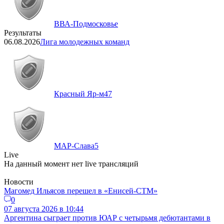
ВВА-Подмосковье
Результаты
06.08.2026
Лига молодежных команд
Красный Яр-м
47
МАР-Слава
5
Live
На данный момент нет live трансляций
Новости
Магомед Ильясов перешел в «Енисей-СТМ»
0
07 августа 2026 в 10:44
Аргентина сыграет против ЮАР с четырьмя дебютантами в