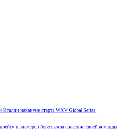
й Италии накануне старта WXV Global Series
рейс» и знамерен бороться за спасение своей команды