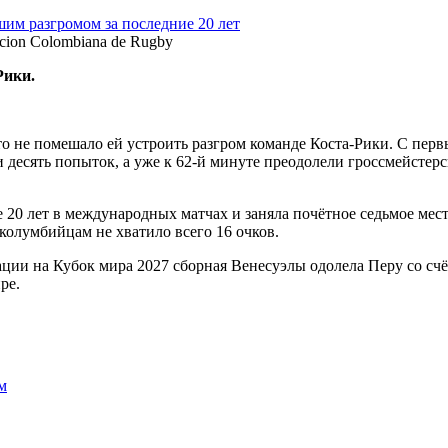
ion Colombiana de Rugby
Рики.
то не помешало ей устроить разгром команде Коста-Рики. С перв
и десять попыток, а уже к 62-й минуте преодолели гроссмейстер
е 20 лет в международных матчах и заняла почётное седьмое мес
колумбийцам не хватило всего 16 очков.
ии на Кубок мира 2027 сборная Венесуэлы одолела Перу со счёт
ре.
м