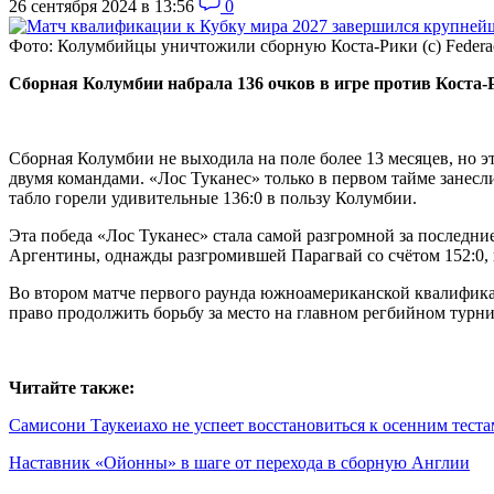
26 сентября 2024 в 13:56
0
Фото: Колумбийцы уничтожили сборную Коста-Рики (с) Federac
Сборная Колумбии набрала 136 очков в игре против Коста-
Сборная Колумбии не выходила на поле более 13 месяцев, но э
двумя командами. «Лос Туканес» только в первом тайме занесл
табло горели удивительные 136:0 в пользу Колумбии.
Эта победа «Лос Туканес» стала самой разгромной за последни
Аргентины, однажды разгромившей Парагвай со счётом 152:0, 
Во втором матче первого раунда южноамериканской квалификац
право продолжить борьбу за место на главном регбийном турни
Читайте также:
Самисони Таукеиахо не успеет восстановиться к осенним теста
Наставник «Ойонны» в шаге от перехода в сборную Англии