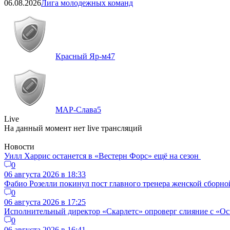
06.08.2026
Лига молодежных команд
Красный Яр-м
47
МАР-Слава
5
Live
На данный момент нет live трансляций
Новости
Уилл Харрис останется в «Вестерн Форс» ещё на сезон
0
06 августа 2026 в 18:33
Фабио Розелли покинул пост главного тренера женской сборно
0
06 августа 2026 в 17:25
Исполнительный директор «Скарлетс» опроверг слияние с «Осп
0
06 августа 2026 в 16:41