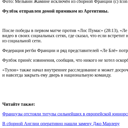
Фото: Мельвин Жамине исключён из сборной Франции (с) Icon 
Фулбэк отправлен домой прямиком из Аргентины.
После победы в первом матче против «Лос Пумас» (28:13), «Ле
видео в своих социальных сетях, где сказал, что если встрети
из социальной сети.
Федерация регби Франции и ряд представителей
«Ле Блё» пот
Фулбэк принёс извинения, сообщив, что никого не хотел оскор
«Тулон» также начал внутреннее расследование и может досро
и навсегда закрыть ему дверь в национальную команду.
Читайте также:
Французы отстояли титулы сильнейших в европейской юниорс
В сборной Англии оперативно нашли замену Джо Марлеру