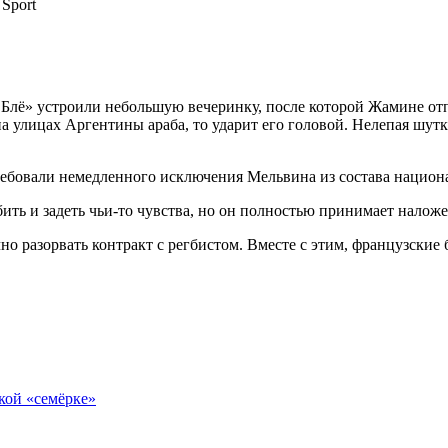
Sport
 Блё» устроили небольшую вечеринку, после которой Жамине отпр
т на улицах Аргентины араба, то ударит его головой. Нелепая шу
ребовали немедленного исключения Мельвина из состава национ
бить и задеть чьи-то чувства, но он полностью принимает налож
чно разорвать контракт с регбистом. Вместе с этим, французск
кой «семёрке»