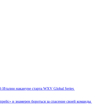
й Италии накануне старта WXV Global Series
рейс» и знамерен бороться за спасение своей команды