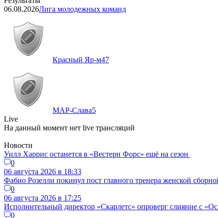
Результаты
06.08.2026
Лига молодежных команд
Красный Яр-м
47
МАР-Слава
5
Live
На данный момент нет live трансляций
Новости
Уилл Харрис останется в «Вестерн Форс» ещё на сезон
0
06 августа 2026 в 18:33
Фабио Розелли покинул пост главного тренера женской сборно
0
06 августа 2026 в 17:25
Исполнительный директор «Скарлетс» опроверг слияние с «Осп
0